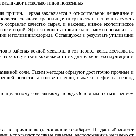
 различают несколько типов подземных.
яд причин. Первая заключается в относительной дешевизне и
 полости соляного хранилища: инертность и непроницаемость
сохраняет качество сырья, и наконец, низкое экологическое
 соли водой. Эффективность строительства можно повысить за
кции и поливинилхлорида. Оставшуюся в результате утилизации
в в районах вечной мерзлоты в тот период, когда доставка на
 из‑за отсутствия возможности их длительной эксплуатации и
каменной соли. Таким методом образуют достаточно прочные и
енней полости, а соответственно, выкачки нефти на период
отенциальному содержимому пород. Основным их назначением
ека по причине ввода топливного эмбарго. На данный момент
лищ используют соляные каверны, расположенные недалеко от