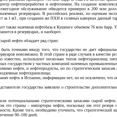
центр нефтепереработки и нефтехимии. На создание комплекса 
го ежегодное обслуживание обходится примерно в 200 млн до
 наземных резервуарах. В российских реалиях, по оценкам экс
ут за 1 м3 , при создании же ПХН в соляных кавернах данный тар
ует также наземная нефтебаза в Кушинге объемом 76 млн барр. У
анится в резервуарах, и наоборот.
ырой нефти обладает ряд стран:
 быть точными ввиду того, что государство не дает официаль
ервуаров невозможно. В этой стране в ряде случаев в качестве р
о известно, используют несколько типов нефтехранилищ: пять
нных государством у частных компаний наземных промышленных
 помимо нефти, и нефтепродукты, но по стратегическим запаса
 подземные нефтехранилища;
ранят нефть в Испании, информации нет, но не исключено, что 
дставители государства заявляли о строительстве дополнительн
и потенциальными стратегическими запасами сырой нефти. 
ом это страны – импортеры нефти, поскольку им этот резерв 
ости. Кроме того, необходимо уточнить, что стратегический з
течение 90–100 дней.