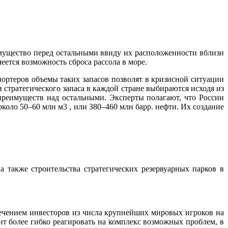
мущество перед остальными ввиду их расположенности вблизи
ется возможность сброса рассола в море.
портеров объемы таких запасов позволят в кризисной ситуации
стратегического запаса в каждой стране выбираются исходя из
преимуществ над остальными. Эксперты полагают, что России
оло 50–60 млн м3 , или 380–460 млн барр. нефти. Их создание
 также строительства стратегических резервуарных парков в
ечением инвесторов из числа крупнейших мировых игроков на
ит более гибко реагировать на комплекс возможных проблем, в