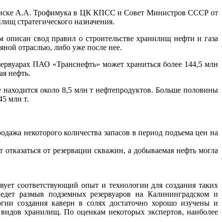
записке А.А. Трофимука в ЦК КПСС и Совет Министров СССР от
ищ стратегического назначения.
 описан свод правил о строительстве хранилищ нефти и газа
яной отраслью, либо уже после нее.
зервуарах ПАО «Транснефть» может храниться более 144,5 млн
ая нефть.
 находится около 8,5 млн т нефтепродуктов. Больше половины
45 млн т.
родажа некоторого количества запасов в период подъема цен на
 отказаться от резервации скважин, а добываемая нефть могла
ует соответствующий опыт и технологии для создания таких
едет размыв подземных резервуаров на Калининградском и
гии создания каверн в солях достаточно хорошо изучены и
х видов хранилищ. По оценкам некоторых экспертов, наиболее