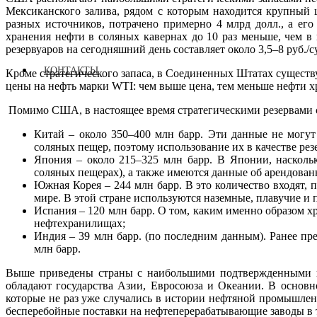
Мексиканского залива, рядом с которым находится крупный 
разных источников, потрачено примерно 4 млрд долл., а е
хранения нефти в соляных кавернах до 10 раз меньше, чем в
резервуаров на сегодняшний день составляет около 3,5–8 руб./с
КОНТАКТЫ
Кроме стратегического запаса, в Соединенных Штатах существ
цены на нефть марки WTI: чем выше цена, тем меньше нефти хр
Помимо США, в настоящее время стратегическими резервами с
Китай – около 350–400 млн барр. Эти данные не могут
соляных пещер, поэтому использование их в качестве рез
Япония – около 215–325 млн барр. В Японии, наскольк
соляных пещерах), а также имеются данные об арендова
Южная Корея – 244 млн барр. В это количество входят,
мире. В этой стране используются наземные, плавучие и
Испания – 120 млн барр. О том, каким именно образом х
нефтехранилищах;
Индия – 39 млн барр. (по последним данным). Ранее пре
млн барр.
Выше приведены страны с наибольшими подтвержденными ил
обладают государства Азии, Евросоюза и Океании. В основн
которые не раз уже случались в истории нефтяной промышленн
бесперебойные поставки на нефтеперерабатывающие заводы в 