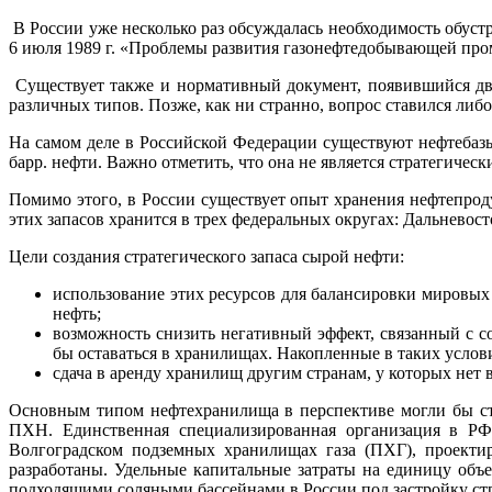
В России уже несколько раз обсуждалась необходимость обус
6 июля 1989 г. «Проблемы развития газонефтедобывающей про
Существует также и нормативный документ, появившийся дву
различных типов. Позже, как ни странно, вопрос ставился либо
На самом деле в Российской Федерации существуют нефтебазы
барр. нефти. Важно отметить, что она не является стратегичес
Помимо этого, в России существует опыт хранения нефтепрод
этих запасов хранится в трех федеральных округах: Дальневост
Цели создания стратегического запаса сырой нефти:
использование этих ресурсов для балансировки мировых 
нефть;
возможность снизить негативный эффект, связанный с с
бы оставаться в хранилищах. Накопленные в таких услов
сдача в аренду хранилищ другим странам, у которых нет
Основным типом нефтехранилища в перспективе могли бы ст
ПХН. Единственная специализированная организация в РФ
Волгоградском подземных хранилищах газа (ПХГ), проектир
разработаны. Удельные капитальные затраты на единицу объе
подходящими соляными бассейнами в России под застройку ст