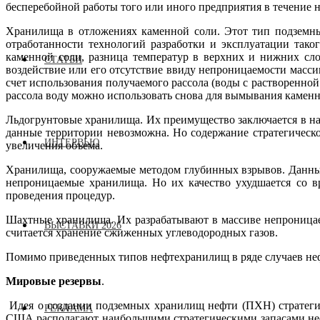
бесперебойной работы того или иного предприятия в течение
Хранилища в отложениях каменной соли. Этот тип подземных
отработанности технологий разработки и эксплуатации тако
каменной соли, разница температур в верхних и нижних сло
СТАТЬИ
воздействие или его отсутствие ввиду непроницаемости масс
счет использования получаемого рассола (воды с растворенно
рассола воду можно использовать снова для вымывания каменн
Льдогрунтовые хранилища. Их преимущество заключается в над
данные территории невозможна. Но содержание стратегическо
ИНТЕРВЬЮ
увеличения объема.
Хранилища, сооружаемые методом глубинных взрывов. Данный 
непроницаемые хранилища. Но их качество ухудшается со в
проведения процедур.
Шахтные хранилища. Их разрабатывают в массиве непроница
ВЫСТАВКИ 2026
считается хранение сжиженных углеводородных газов.
Помимо приведенных типов нефтехранилищ в ряде случаев нефт
Мировые резервы
.
Идея о создании подземных хранилищ нефти (ПХН) стратегич
РЕКЛАМА
США располагают наибольшими стратегическими запасами неф