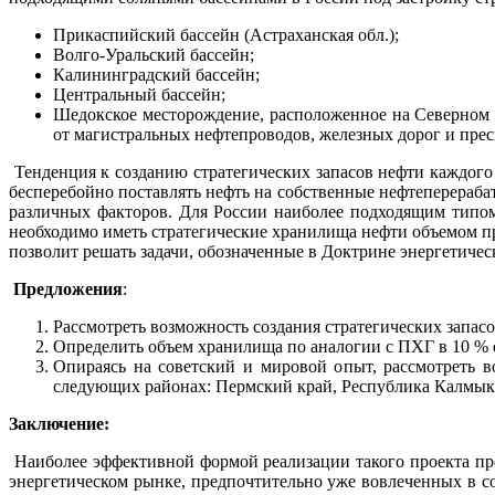
Прикаспийский бассейн (Астраханская обл.);
Волго‑Уральский бассейн;
Калининградский бассейн;
Центральный бассейн;
Шедокское месторождение, расположенное на Северном 
от магистральных нефтепроводов, железных дорог и прес
Тенденция к созданию стратегических запасов нефти каждого 
бесперебойно поставлять нефть на собственные нефтеперераба
различных факторов. Для России наиболее подходящим типом
необходимо иметь стратегические хранилища нефти объемом пр
позволит решать задачи, обозначенные в Доктрине энергетическо
Предложения
:
Рассмотреть возможность создания стратегических запасо
Определить объем хранилища по аналогии с ПХГ в 10 % о
Опираясь на советский и мировой опыт, рассмотреть в
следующих районах: Пермский край, Республика Калмык
Заключение:
Наиболее эффективной формой реализации такого проекта пр
энергетическом рынке, предпочтительно уже вовлеченных в со