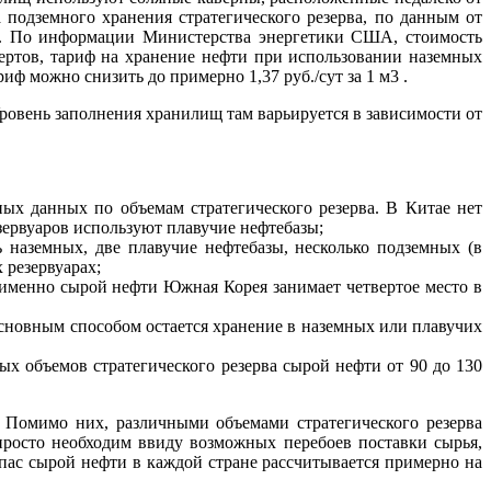
подземного хранения стратегического резерва, по данным от
лл. По информации Министерства энергетики США, стоимость
пертов, тариф на хранение нефти при использовании наземных
иф можно снизить до примерно 1,37 руб./сут за 1 м3 .
ровень заполнения хранилищ там варьируется в зависимости от
ных данных по объемам стратегического резерва. В Китае нет
езервуаров используют плавучие нефтебазы;
 наземных, две плавучие нефтебазы, несколько подземных (в
 резервуарах;
м именно сырой нефти Южная Корея занимает четвертое место в
основным способом остается хранение в наземных или плавучих
ых объемов стратегического резерва сырой нефти от 90 до 130
Помимо них, различными объемами стратегического резерва
просто необходим ввиду возможных перебоев поставки сырья,
апас сырой нефти в каждой стране рассчитывается примерно на