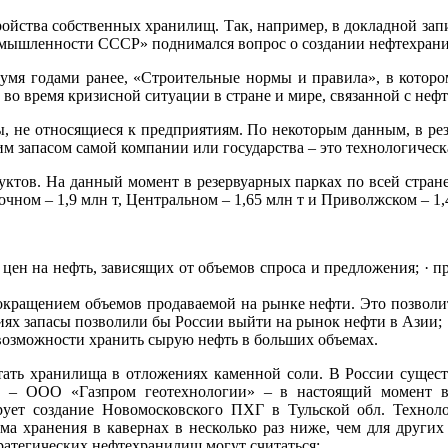
тройства собственных хранилищ. Так, например, в докладной 
мышленности СССР» поднимался вопрос о создании нефтехранил
мя годами ранее, «Строительные нормы и правила», в котором
 во время кризисной ситуации в стране и мире, связанной с нефт
, не относящиеся к предприятиям. По некоторым данным, в ре
ким запасом самой компании или государства – это технологическ
уктов. На данный момент в резервуарных парках по всей стране
очном – 1,9 млн т, Центральном – 1,65 млн т и Приволжском – 1,
цен на нефть, зависящих от объемов спроса и предложения; · п
окращением объемов продаваемой на рынке нефти. Это позволит
иях запасы позволили бы России выйти на рынок нефти в Азии;
 возможности хранить сырую нефть в больших объемах.
ать хранилища в отложениях каменной соли. В России существ
 – ООО «Газпром геотехнологии» – в настоящий момент в
ует создание Новомосковского ПХГ в Тульской обл. Техноло
ма хранения в кавернах в несколько раз ниже, чем для други
ратегических нефтехранилищ могут считаться: