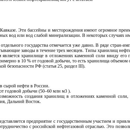
Кавказе. Эти бассейны и месторождения имеют огромное преи
ных вод или вод слабой минерализации. В некоторых случаях име
отдельного государства отмечается уже давно. В ряде стран‑им
тывающие заводы в течение трех месяцев. Типы хранилищ нефти 
 является хранилище в отложениях каменной соли ввиду его 
имерно в 10 % от годовой добычи, то есть хранилища объемом ок
й безопасности РФ (статья 25, раздел III).
в сырой нефти в России.
т годовой добычи (50–60 млн м3 ).
озможность создания хранилищ в отложениях каменной соли, а
ия, Дальний Восток.
едставляется предприятие с государственным участием и привл
трудничество с российской нефтегазовой отраслью. Это позвол