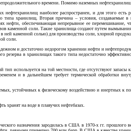
 непродолжительного времени. Помимо наземных нефтехранилищ
 нефтехранилищ наиболее распространен, и для этого есть р
го типа хранилищ. Вторая причина – условия, создаваемые в
ях нефти, обеспечивающая непрерывное ее перемешивание, что 
ивов каменной соли. Такие хранилища создают путем вымывания
й в ней каменной солью) для производства соли, хлорной проду
ой соли.
ежном и достаточно недорогом хранении нефти и нефтепродукто
го резерва в хранилищах такого типа недостаточно эффективно
тип используется на той местности, где отсутствуют запасы 
ременем и в дальнейшем требует термической обработки внутр
емых, устойчивых к физическому воздействию и инертных к п
ь хранят на воде в плавучих нефтебазах.
еского назначения зародилась в США в 1970‑х гг. прошлого в
ти, равными примерно 700 млн барр. В США в качестве храни