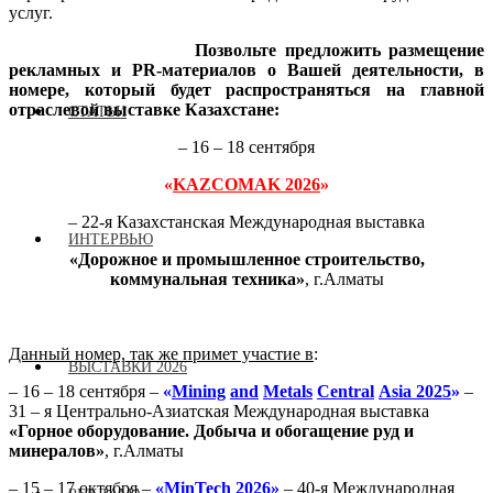
услуг.
Позвольте предложить размещение
рекламных и PR-материалов о Вашей деятельности, в
номере,
который будет распространяться на главной
отраслевой выставке Казахстане:
СТАТЬИ
– 16 – 18 сентября
«
KAZCOMAK 2026
»
– 22-я Казахстанская Международная выставка
ИНТЕРВЬЮ
«Дорожное и промышленное строительство,
коммунальная техника»
, г.Алматы
Данный номер, так же примет участие в
:
ВЫСТАВКИ 2026
– 16 – 18 сентября –
«
Mining
and
Metals
Central
Asia
2025
»
–
31 – я Центрально-Азиатская Международная выставка
«Горное оборудование. Добыча и обогащение руд и
минералов»
, г.Алматы
– 15 – 17 октября –
«
MinTech
2026
»
– 40-я Международная