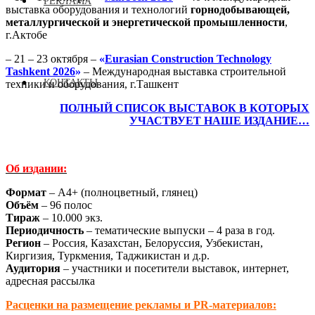
РЕКЛАМА
выставка оборудования и технологий
горнодобывающей,
металлургической и энергетической промышленности
,
г.Актобе
– 21 – 23 октября –
«
Eurasian
Construction
Technology
Tashkent 2026
»
– Международная выставка строительной
КОНТАКТЫ
техники и оборудования, г.Ташкент
ПОЛНЫЙ СПИСОК ВЫСТАВОК В КОТОРЫХ
УЧАСТВУЕТ НАШЕ ИЗДАНИЕ…
Об издании:
Формат
– А4+ (полноцветный, глянец)
Объём
– 96 полос
Тираж
– 10.000 экз.
Периодичность
– тематические выпуски – 4 раза в год.
Регион
– Россия, Казахстан, Белоруссия, Узбекистан,
Киргизия, Туркмения, Таджикистан и д.р.
Аудитория
– участники и посетители выставок, интернет,
адресная рассылка
Расценки на размещение рекламы и PR-материалов: