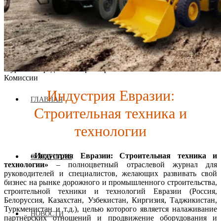
Журнал аккредитован при Евразийской Экономической
Комиссии
Индустрия Евразии:
ГЛАВНАЯ
Строительная техника и
технологии
«Индустрия Евразии: Строительная техника и
О ЖУРНАЛЕ
технологии»
– полноцветный отраслевой журнал для
руководителей и специалистов, желающих развивать свой
бизнес на рынке дорожного и промышленного строительства,
строительной техники и технологий Евразии (Россия,
Белоруссия, Казахстан, Узбекистан, Киргизия, Таджикистан,
Туркменистан и т.д.), целью которого является налаживание
НОВОСТИ
партнёрских отношений и продвижение оборудования и