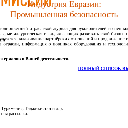
Индустрия Евразии:
Промышленная безопасность
полноцветный отраслевой журнал для руководителей и специа
ая, металлургическая и т.д., желающих развивать свой бизнес н
о является налаживание партнёрских отношений и продвижение о
сии
и отрасли, информация о новинках оборудования и технолог
ериалов о Вашей деятельности.
ПОЛНЫЙ СПИСОК В
, Туркмения, Таджикистан и д.р.
сная рассылка.