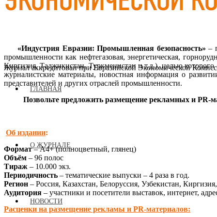
«Индустрия Евразии: Промышленная безопасность»
– 
промышленности как нефтегазовая, энергетическая, горнорудн
Киргизия, Таджикистан, Туркменистан и т.д.), целью которог
Журнал аккредитован при Евразийской Экономической Комис
журналистские материалы, новостная информация о развити
представителей и других отраслей промышленности.
ГЛАВНАЯ
Позвольте предложить размещение рекламных и PR-мат
Об издании
:
О ЖУРНАЛЕ
Формат
– А4+ (полноцветный, глянец)
Объём
– 96 полос
Тираж
– 10.000 экз.
Периодичность
– тематические выпуски – 4 раза в год.
Регион
– Россия, Казахстан, Белоруссия, Узбекистан, Киргизия
Аудитория
– участники и посетители выставок, интернет, адре
НОВОСТИ
Расценки на размещение рекламы и PR-материалов: