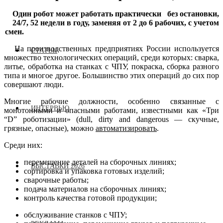
Один робот может работать практически без остановки,
24/7, 52 недели в году, заменяя от 2 до 6 рабочих, с учетом
смен.
На производственных предприятиях России используется
СТАТЬИ
множество технологических операций, среди которых: сварка,
литье, обработка на станках с ЧПУ, покраска, сборка разного
типа и многое другое. Большинство этих операций до сих пор
совершают люди.
Многие рабочие должности, особенно связанные с
ИНТЕРВЬЮ
монотонными и опасными работами, известными как «Три
“D” роботизации» (dull, dirty and dangerous — скучные,
грязные, опасные), можно
автоматизировать
.
Среди них:
перемещение деталей на сборочных линиях;
ВЫСТАВКИ 2026
сортировка и упаковка готовых изделий;
сварочные работы;
подача материалов на сборочных линиях;
контроль качества готовой продукции;
обслуживание станков с ЧПУ;