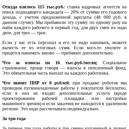
Откуда взялось 115 тыс.руб.
: ставка кадровых агентств на
поиск подходящего кандидата — 20% от суммы его годового
дохода, с учетом предложенной зарплаты (48 000 руб. в
данном случае). Мы прибавили эту сумму по одному разу на
найм каждого рабочего в первый год, для двух смен их надо
двое, для трех — трое.
Если у вас есть персонал и его не надо нанимать, можете
вычесть ее из итоговых сумм. Если кого-то уволите и
придется нанимать заново — прибавьте дополнительно.
Что за взносы по 16 тыс.руб./месяц
: Социальное
страхование, проще говоря — взносы в пенсионный фонд.
Это обязательная часть выплат на каждого работника.
Что значит ПНР от 0 рублей
: при продаже роботов мы
проводим пусконаладочные работы у покупателя бесплатно,
если в них не входят дополнительные услуги (вроде
проектирования рабочей площадки или настройки
машинного зрения) и если заказчик не находится в удаленном
регионе. Это надо рассчитывать индивидуально.
За три года
За первые три года работы в три смены купленный в лизинг