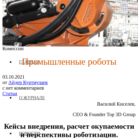
Журнал аккредитован при Евразийской Экономической
Комиссии
Промышленные роботы
ГЛАВНАЯ
03.10.2021
от
Айдер Куртмулаев
с
нет комментариев
Статьи
О ЖУРНАЛЕ
Василий Киселев,
CEO & Founder Top 3D Group
Кейсы внедрения, расчет окупаемости
и перспективы роботизации.
НОВОСТИ