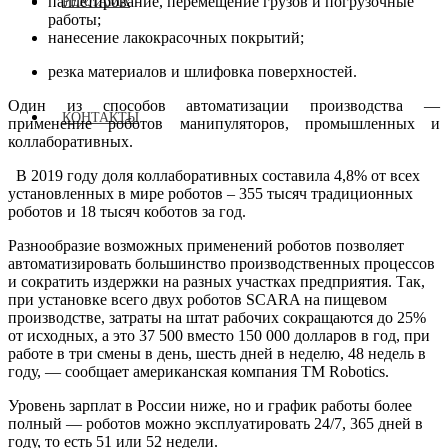
паллетирование, перемещение грузов и погрузочные
РЕКЛАМА
работы;
нанесение лакокрасочных покрытий;
резка материалов и шлифовка поверхностей.
Один из способов автоматизации производства —
КОНТАКТЫ
применение роботов манипуляторов, промышленных и
коллаборативных.
В 2019 году доля коллаборативных составила 4,8% от всех
установленных в мире роботов – 355 тысяч традиционных
роботов и 18 тысяч коботов за год.
Разнообразие возможных применений роботов позволяет
автоматизировать большинство производственных процессов
и сократить издержки на разных участках предприятия. Так,
при установке всего двух роботов SCARA на пищевом
производстве, затраты на штат рабочих сокращаются до 25%
от исходных, а это 37 500 вместо 150 000 долларов в год, при
работе в три смены в день, шесть дней в неделю, 48 недель в
году, — сообщает американская компания TM Robotics.
Уровень зарплат в России ниже, но и график работы более
полный — роботов можно эксплуатировать 24/7, 365 дней в
году, то есть 51 или 52 недели.