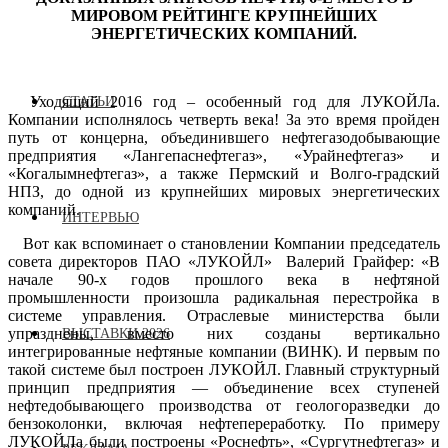
МИРОВОМ РЕЙТИНГЕ КРУПНЕЙШИХ
ЭНЕРГЕТИЧЕСКИХ КОМПАНИЙ.
Уходящий 2016 год – особенный год для ЛУКОЙЛа.
СТАТЬИ
Компании исполнялось четверть века! За это время пройден
путь от концерна, объединившего нефтегазодобывающие
предприятия «Лангепаснефтегаз», «Урайнефтегаз» и
«Когалымнефтегаз», а также Пермский и Волго-градский
НПЗ, до одной из крупнейших мировых энергетических
компаний.
ИНТЕРВЬЮ
Вот как вспоминает о становлении Компании председатель
совета директоров ПАО «ЛУКОЙЛ» Валерий Грайфер: «В
начале 90-х годов прошлого века в нефтяной
промышленности произошла радикальная перестройка в
системе управления. Отраслевые министерства были
упразднены, вместо них созданы вертикально
ВЫСТАВКИ 2026
интегрированные нефтяные компании (ВИНК). И первым по
такой системе был построен ЛУКОЙЛ. Главный структурный
принцип предприятия — объединение всех ступеней
нефтедобывающего производства от геологоразведки до
бензоколонки, включая нефтепереработку. По примеру
ЛУКОЙЛа были построены «Роснефть», «Сургутнефтегаз» и