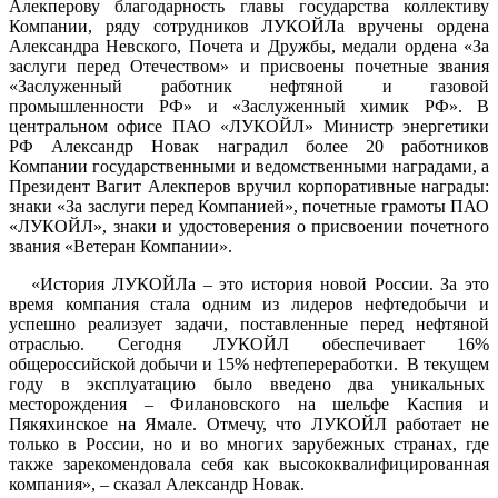
Алекперову благодарность главы государства коллективу
Компании, ряду сотрудников ЛУКОЙЛа вручены ордена
Александра Невского, Почета и Дружбы, медали ордена «За
заслуги перед Отечеством» и присвоены почетные звания
«Заслуженный работник нефтяной и газовой
промышленности РФ» и «Заслуженный химик РФ». В
центральном офисе ПАО «ЛУКОЙЛ» Министр энергетики
РФ Александр Новак наградил более 20 работников
Компании государственными и ведомственными наградами, а
Президент Вагит Алекперов вручил корпоративные награды:
знаки «За заслуги перед Компанией», почетные грамоты ПАО
«ЛУКОЙЛ», знаки и удостоверения о присвоении почетного
звания «Ветеран Компании».
«История ЛУКОЙЛа – это история новой России. За это
время компания стала одним из лидеров нефтедобычи и
успешно реализует задачи, поставленные перед нефтяной
отраслью. Сегодня ЛУКОЙЛ обеспечивает 16%
общероссийской добычи и 15% нефтепереработки. В текущем
году в эксплуатацию было введено два уникальных
месторождения – Филановского на шельфе Каспия и
Пякяхинское на Ямале. Отмечу, что ЛУКОЙЛ работает не
только в России, но и во многих зарубежных странах, где
также зарекомендовала себя как высококвалифицированная
компания», – сказал Александр Новак.