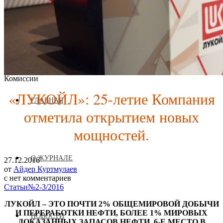
Журнал аккредитован при Евразийской Экономической
Комиссии
«ЛУКОЙЛ»: 25-летие Компания
ГЛАВНАЯ
отметила открытием новых
мощностей.
О ЖУРНАЛЕ
27.12.2016
от
Айдер Куртмулаев
с
нет комментариев
Статьи
№2-3/2016
ЛУКОЙЛ – ЭТО ПОЧТИ 2% ОБЩЕМИРОВОЙ ДОБЫЧИ
И ПЕРЕРАБОТКИ НЕФТИ, БОЛЕЕ 1% МИРОВЫХ
НОВОСТИ
ДОКАЗАННЫХ ЗАПАСОВ НЕФТИ, 6-Е МЕСТО В