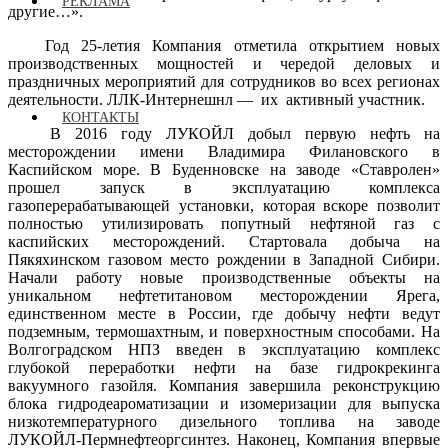
РЕКЛАМА
другие…».
Год 25-летия Компания отметила открытием новых
производственных мощностей и чередой деловых и
праздничных мероприятий для сотрудников во всех регионах
деятельности. ЛЛК-Интернешнл — их активный участник.
КОНТАКТЫ
В 2016 году ЛУКОЙЛ добыл первую нефть на
месторождении имени Владимира Филановского в
Каспийском море. В Буденновске на заводе «Ставролен»
прошел запуск в эксплуатацию комплекса
газоперерабатывающей установки, которая вскоре позволит
полностью утилизировать попутный нефтяной газ с
каспийских месторождений. Стартовала добыча на
Пякяхинском газовом место рождении в Западной Сибири.
Начали работу новые производственные объекты на
уникальном нефтетитановом месторождении Ярега,
единственном месте в России, где добычу нефти ведут
подземным, термошахтным, и поверхностным способами. На
Волгоградском НПЗ введен в эксплуатацию комплекс
глубокой переработки нефти на базе гидрокрекинга
вакуумного газойля. Компания завершила реконструкцию
блока гидродеароматизации и изомеризации для выпуска
низкотемпературного дизельного топлива на заводе
ЛУКОЙЛ-Пермнефтеоргсинтез. Наконец, Компания впервые