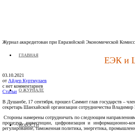
Журнал аккредитован при Евразийской Экономической Комис
ГЛАВНАЯ
ЕЭК и Ш
03.10.2021
от
Айдер Куртмулаев
с
нет комментариев
О ЖУРНАЛЕ
Статьи
В Душанбе, 17 сентября, прошел Саммит глав государств – ч
секретарь Шанхайской организации сотрудничества Владими
Стороны намерены сотрудничать по следующим направлениям: 
процедур, инвестиции, цифровизация и информационно-ко
НОВОСТИ
регулирование, таможенная политика, энергетика, промышле