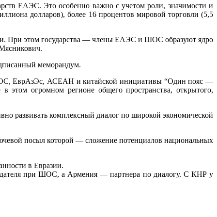
рств ЕАЭС. Это особенно важно с учетом роли, значимости и
ллиона долларов), более 16 процентов мировой торговли (5,5
ии. При этом государства — члены ЕАЭС и ШОС образуют ядро
 Мясникович.
одписанный меморандум.
ан ШОС, ЕврАзЭс, АСЕАН и китайской инициативы “Один пояс —
 в этом огромном регионе общего пространства, открытого,
ивно развивать комплексный диалог по широкой экономической
лючевой посыл которой — сложение потенциалов национальных
анности в Евразии.
юдателя при ШОС, а Армения — партнера по диалогу. С КНР у