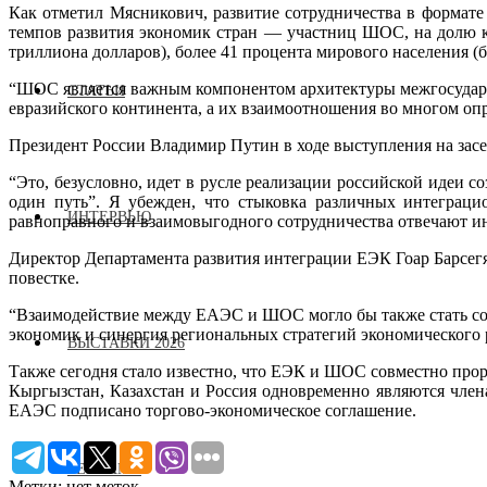
Как отметил Мясникович, развитие сотрудничества в формат
темпов развития экономик стран — участниц ШОС, на долю ко
триллиона долларов), более 41 процента мирового населения (б
“ШОС является важным компонентом архитектуры межгосударс
СТАТЬИ
евразийского континента, а их взаимоотношения во многом оп
Президент России Владимир Путин в ходе выступления на зас
“Это, безусловно, идет в русле реализации российской идеи
один путь”. Я убежден, что стыковка различных интеграци
ИНТЕРВЬЮ
равноправного и взаимовыгодного сотрудничества отвечают ин
Директор Департамента развития интеграции ЕЭК Гоар Барсег
повестке.
“Взаимодействие между ЕАЭС и ШОС могло бы также стать со
экономик и синергия региональных стратегий экономического р
ВЫСТАВКИ 2026
Также сегодня стало известно, что ЕЭК и ШОС совместно про
Кыргызстан, Казахстан и Россия одновременно являются чле
ЕАЭС подписано торгово-экономическое соглашение.
РЕКЛАМА
Метки: нет меток