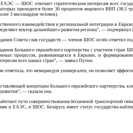
е ЕАЭС — ШОС отвечает стратегическим интересам всех госуда
торых приходится более 30 процентов мирового ВВП (38,5 три
олее 3 миллиардов человек).
твенного взаимодействия и региональной интеграции в Евраз
ределяют вектор дальнейшего развития региона”, — подчеркнул
едании Совета глав государств — членов ШОС особо отметил п
 создания Большого евразийского партнерства с участием стр
онных процессов, развивающихся в Евразии, и формирование
тересам всех наших стран”, — заявил Путин.
ян отметила, что меморандум универсален, он позволяет эффект
ставляющей концепции Большого евразийского партнерства, к
азвития”, — сказала она.
работают пути совершенствования бесшовной транспортной связ
нами и ЕАЭС, и ШОС. Беларусь имеет статус государства-набл