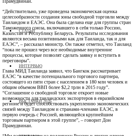
Прамудвинаи.
“Действительно, уже проведена экономическая оценка
целесообразности создания зоны свободной торговли между
Таиландом и ЕАЭС. Она была сделана еще для группы стран
Таможенного союза, включавшего в себя только Россию,
СТАТЬИ
Казахстан и Республику Беларусь. Результаты исследования
являются весьма позитивными как для Таиланда, так и для
ЕАЭС”, – рассказал министр. Он также отметил, что Таиланд
“пока не прошел через все необходимые внутренние
процессы, которые позволят сделать заявку и вступить в
переговоры”.
ИНТЕРВЬЮ
Глава МИД Таиланда заявил, что Бангкок рассматривает
ЕАЭС “в качестве потенциального торгового партнера,
состоящего из пяти стран с населением в 180 млн человек и
общим объемом ВВП более $2,2 трлн в 2015 году”.
“Соглашение о свободной торговле откроет новые
возможности для таиландских экспортеров в евразийском
ВЫСТАВКИ 2026
регионе и будет способствовать укреплению экономических
связей между Таиландом и странами-членами ЕАЭС, в
первую очередь с Россией, являющейся крупнейшим
торговым партнером в этой группе”, – говорит Дон
Прамудвинаи.
“Мы рассчитываем на поддержку России и других членов