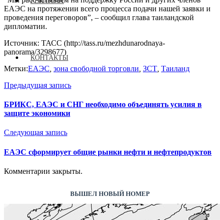
РЕКЛАМА
ЕАЭС на протяжении всего процесса подачи нашей заявки и
проведения переговоров”, – сообщил глава таиландской
дипломатии.
Источник: ТАСС (http://tass.ru/mezhdunarodnaya-
panorama/3298677)
КОНТАКТЫ
Метки:
ЕАЭС
,
зона свободной торговли
,
ЗСТ
,
Таиланд
Предыдущая запись
БРИКС, ЕАЭС и СНГ необходимо объединять усилия в
защите экономики
Следующая запись
ЕАЭС сформирует общие рынки нефти и нефтепродуктов
Комментарии закрыты.
ВЫШЕЛ НОВЫЙ НОМЕР