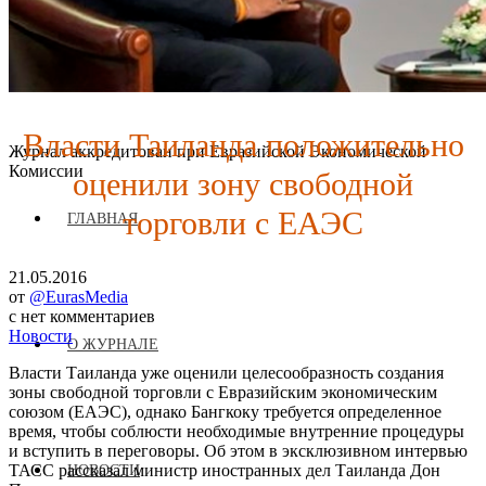
Власти Таиланда положительно
Журнал аккредитован при Евразийской Экономической
оценили зону свободной
Комиссии
торговли с ЕАЭС
ГЛАВНАЯ
21.05.2016
от
@EurasMedia
с
нет комментариев
Новости
О ЖУРНАЛЕ
Власти Таиланда уже оценили целесообразность создания
зоны свободной торговли с Евразийским экономическим
союзом (ЕАЭС), однако Бангкоку требуется определенное
время, чтобы соблюсти необходимые внутренние процедуры
и вступить в переговоры. Об этом в эксклюзивном интервью
ТАСС рассказал министр иностранных дел Таиланда Дон
НОВОСТИ