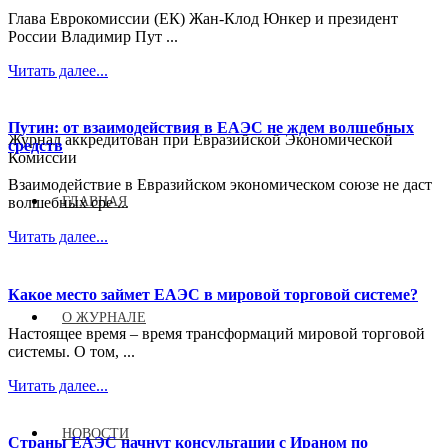
Глава Еврокомиссии (ЕК) Жан-Клод Юнкер и президент
России Владимир Пут ...
Читать далее...
Путин: от взаимодействия в ЕАЭС не ждем волшебных
Журнал аккредитован при Евразийской Экономической
средств
Комиссии
Взаимодействие в Евразийском экономическом союзе не даст
ГЛАВНАЯ
волшебных сре ...
Читать далее...
Какое место займет ЕАЭС в мировой торговой системе?
О ЖУРНАЛЕ
Настоящее время – время трансформаций мировой торговой
системы. О том, ...
Читать далее...
НОВОСТИ
Страны ЕАЭС начнут консультации с Ираном по