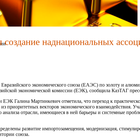
я создание наднациональных ассоц
сии
 Евразийского экономического союза (ЕАЭС) по золоту и алюми
зийской экономической комиссии (ЕЭК), сообщила КазТАГ прес
и ЕЭК Галина Мартинкевич отметила, что переход к практичес
м из приоритетных векторов экономического взаимодействия. Уч
 анализа отрасли, имеющиеся в ней барьеры и системные пробл
определены развитие импортозамещения, модернизация, стимулир
итории союза.