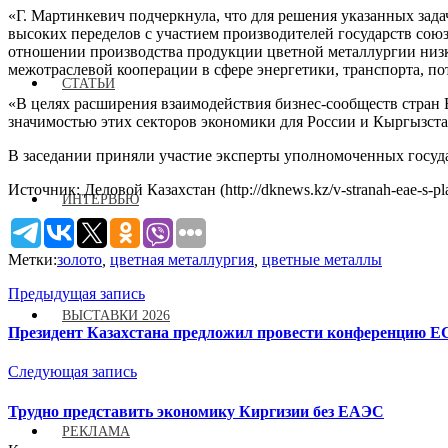
«Г. Мартинкевич подчеркнула, что для решения указанных зад
высоких переделов с участием производителей государств со
отношении производства продукции цветной металлургии низко
межотраслевой кооперации в сфере энергетики, транспорта, 
СТАТЬИ
«В целях расширения взаимодействия бизнес-сообществ стран
значимостью этих секторов экономики для России и Кыргызстан
В заседании приняли участие эксперты уполномоченных госуда
Источник: Деловой Казахстан (http://dknews.kz/v-stranah-eae-s-plani
ИНТЕРВЬЮ
Метки:
золото
,
цветная металлургия
,
цветные металлы
Предыдущая запись
ВЫСТАВКИ 2026
Президент Казахстана предложил провести конференцию 
Следующая запись
Трудно представить экономику Киргизии без ЕАЭС
РЕКЛАМА