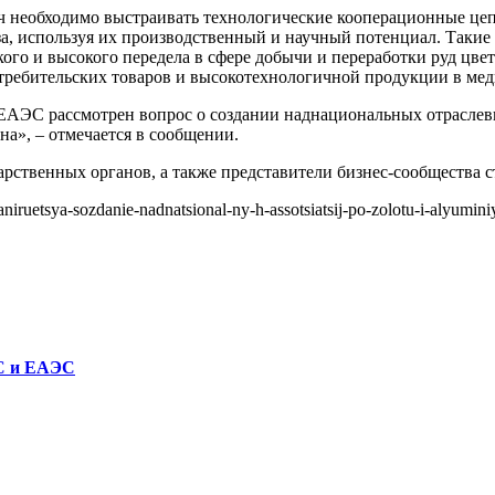
ач необходимо выстраивать технологические кооперационные це
юза, используя их производственный и научный потенциал. Так
го и высокого передела в сфере добычи и переработки руд цве
потребительских товаров и высокотехнологичной продукции в м
 ЕАЭС рассмотрен вопрос о создании наднациональных отраслев
а», – отмечается в сообщении.
рственных органов, а также представители бизнес-сообщества 
ruetsya-sozdanie-nadnatsional-ny-h-assotsiatsij-po-zolotu-i-alyumini
ЕС и ЕАЭС