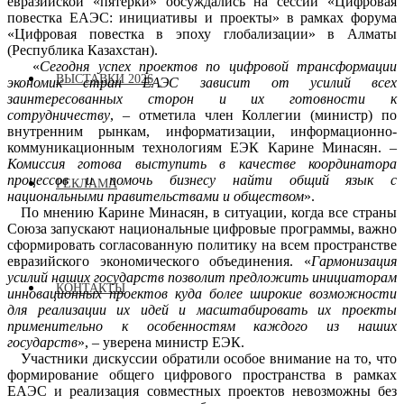
евразийской «пятерки» обсуждались на сессии «Цифровая
повестка ЕАЭС: инициативы и проекты» в рамках форума
«Цифровая повестка в эпоху глобализации» в Алматы
(Республика Казахстан).
«
Сегодня успех проектов по цифровой трансформации
ВЫСТАВКИ 2026
экономик стран ЕАЭС зависит от усилий всех
заинтересованных сторон и их готовности к
сотрудничеству
, – отметила член Коллегии (министр) по
внутренним рынкам, информатизации, информационно-
коммуникационным технологиям ЕЭК Карине Минасян. –
Комиссия готова выступить в качестве координатора
процессов и помочь бизнесу найти общий язык с
РЕКЛАМА
национальными правительствами и обществом
».
По мнению Карине Минасян, в ситуации, когда все страны
Союза запускают национальные цифровые программы, важно
сформировать согласованную политику на всем пространстве
евразийского экономического объединения. «
Гармонизация
усилий наших государств позволит предложить инициаторам
КОНТАКТЫ
инновационных проектов куда более широкие возможности
для реализации их идей и масштабировать их проекты
применительно к особенностям каждого из наших
государств
», – уверена министр ЕЭК.
Участники дискуссии обратили особое внимание на то, что
формирование общего цифрового пространства в рамках
ЕАЭС и реализация совместных проектов невозможны без