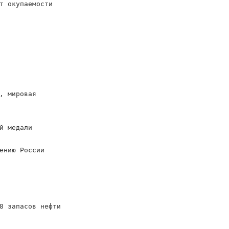
т окупаемости
, мировая
й медали
ению России
8 запасов нефти