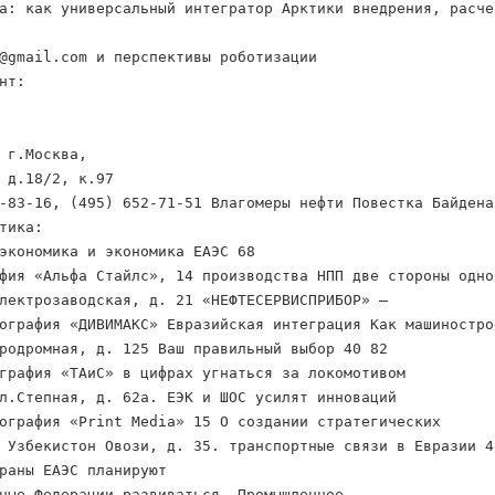
а: как универсальный интегратор Арктики внедрения, расче
@gmail.com и перспективы роботизации
нт:
 г.Москва,
 д.18/2, к.97
-83-16, (495) 652-71-51 Влагомеры нефти Повестка Байдена
тика:
экономика и экономика ЕАЭС 68
фия «Альфа Стайлс», 14 производства НПП две стороны одно
лектрозаводская, д. 21 «НЕФТЕСЕРВИСПРИБОР» —
ография «ДИВИМАКС» Евразийская интеграция Как машиностро
родромная, д. 125 Ваш правильный выбор 40 82
графия «ТАиС» в цифрах угнаться за локомотивом
л.Степная, д. 62а. ЕЭК и ШОС усилят инноваций
ография «Print Media» 15 О создании стратегических
 Узбекистон Овози, д. 35. транспортные связи в Евразии 4
раны ЕАЭС планируют
ные Федерации развиваться. Промышленное