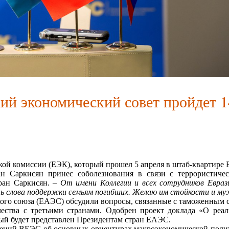
сии
й экономический совет пройдет 1
ой комиссии (ЕЭК), который прошел 5 апреля в штаб-квартире 
Саркисян принес соболезнования в связи с террористичес
ран Саркисян. –
От имени Коллегии и всех сотрудников Евраз
ть слова поддержки семьям погибших. Желаю им стойкости и 
ого союза (ЕАЭС) обсудили вопросы, связанные с таможенным с
чества с третьими странами. Одобрен проект доклада «О ре
рый будет представлен Президентам стран ЕАЭС.
ний ВЕЭС об основных ориентирах макроэкономической политик