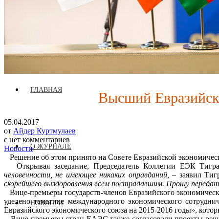
Журнал аккредитован при Евразийской Экономической Комис
ГЛАВНАЯ
Высший Евразийски
05.04.2017
от
Айдер Куртмулаев
с
нет комментариев
О ЖУРНАЛЕ
Новости
Решение об этом принято на Совете Евразийской экономическ
Открывая заседание, Председатель Коллегии ЕЭК Тигран 
человечности, не имеющее никаких оправданий,
– заявил Тиг
скорейшего выздоровления всем пострадавшим. Прошу переда
Вице-премьеры государств-членов Евразийского экономическ
уделено тематике международного экономического сотрудни
НОВОСТИ
Евразийского экономического союза на 2015-2016 годы», кото
Вице-премьеры стран ЕАЭС также согласовали проекты реше