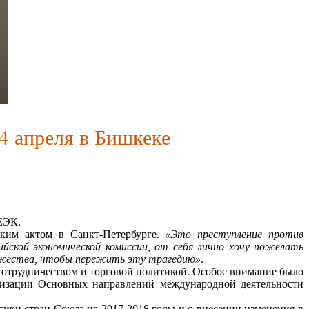
4 апреля в Бишкеке
ЕЭК.
ким актом в Санкт-Петербурге.
«Это преступление против
ийской экономической комиссии, от себя лично хочу пожелать
мужества, чтобы пережить эту трагедию»
.
отрудничеством и торговой политикой. Особое внимание было
ализации Основных направлений международной деятельности
и стран Союза на 2017-2018 годы и о внесении изменения в