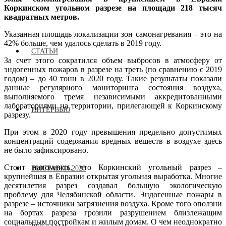
Коркинском угольном разрезе на площади 218 тысяч
квадратных метров.
Указанная площадь локализации зон самонагревания – это на
42% больше, чем удалось сделать в 2019 году.
СТАТЬИ
За счет этого сократился объем выбросов в атмосферу от
эндогенных пожаров в разрезе на треть (по сравнению с 2019
годом) – до 40 тонн в 2020 году. Такие результаты показали
данные регулярного мониторинга состояния воздуха,
выполняемого тремя независимыми аккредитованными
лабораториями на территории, прилегающей к Коркинскому
ИНТЕРВЬЮ
разрезу.
При этом в 2020 году превышения предельно допустимых
концентраций содержания вредных веществ в воздухе здесь
не было зафиксировано.
Стоит напомнить, что Коркинский угольный разрез –
ВЫСТАВКИ 2026
крупнейшая в Евразии открытая угольная выработка. Многие
десятилетия разрез создавал большую экологическую
проблему для Челябинской области. Эндогенные пожары в
разрезе – источники загрязнения воздуха. Кроме того оползни
на бортах разреза грозили разрушением близлежащим
социальным постройкам и жилым домам. О чем неоднократно