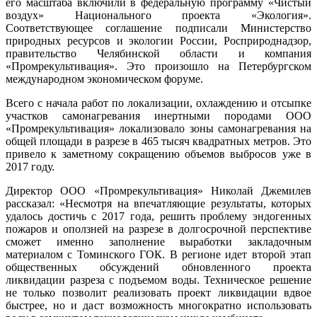
его масштаба включили в федеральную программу «Чистый
воздух» Национального проекта «Экология».
Соответствующее соглашение подписали Министерство
природных ресурсов и экологии России, Росприроднадзор,
правительство Челябинской области и компания
«Промрекультивация». Это произошло на Петербургском
международном экономическом форуме.
Всего с начала работ по локализации, охлаждению и отсыпке
участков самонагревания инертными породами ООО
«Промрекультивация» локализовало зоны самонагревания на
общей площади в разрезе в 465 тысяч квадратных метров. Это
привело к заметному сокращению объемов выбросов уже в
2017 году.
Директор ООО «Промрекультивация» Николай Джемилев
рассказал: «Несмотря на впечатляющие результаты, которых
удалось достичь с 2017 года, решить проблему эндогенных
пожаров и оползней на разрезе в долгосрочной перспективе
сможет именно заполнение выработки закладочным
материалом с Томинского ГОК. В регионе идет второй этап
общественных обсуждений обновленного проекта
ликвидации разреза с подъемом воды. Техническое решение
не только позволит реализовать проект ликвидации вдвое
быстрее, но и даст возможность многократно использовать