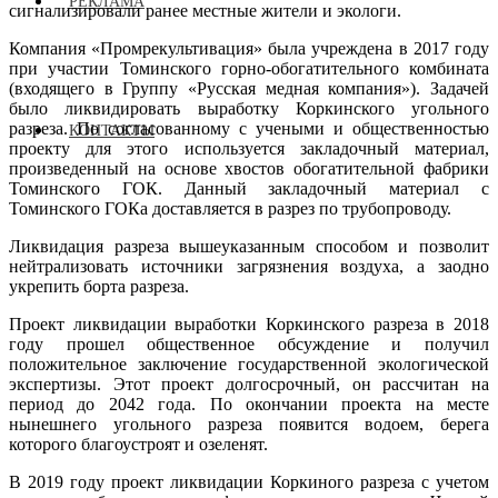
РЕКЛАМА
сигнализировали ранее местные жители и экологи.
Компания «Промрекультивация» была учреждена в 2017 году
при участии Томинского горно-обогатительного комбината
(входящего в Группу «Русская медная компания»). Задачей
было ликвидировать выработку Коркинского угольного
разреза. По согласованному с учеными и общественностью
КОНТАКТЫ
проекту для этого используется закладочный материал,
произведенный на основе хвостов обогатительной фабрики
Томинского ГОК. Данный закладочный материал с
Томинского ГОКа доставляется в разрез по трубопроводу.
Ликвидация разреза вышеуказанным способом и позволит
нейтрализовать источники загрязнения воздуха, а заодно
укрепить борта разреза.
Проект ликвидации выработки Коркинского разреза в 2018
году прошел общественное обсуждение и получил
положительное заключение государственной экологической
экспертизы. Этот проект долгосрочный, он рассчитан на
период до 2042 года. По окончании проекта на месте
нынешнего угольного разреза появится водоем, берега
которого благоустроят и озеленят.
В 2019 году проект ликвидации Коркиного разреза с учетом