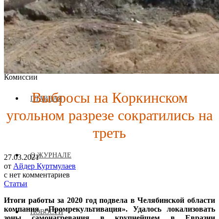
Журнал аккредитован при Евразийской Экономической
Комиссии
Выбросы на Коркинском
ГЛАВНАЯ
угольном разрезе сократились на
треть
О ЖУРНАЛЕ
27.03.2021
от
Айдер Куртмулаев
с
нет комментариев
Статьи
Итоги работы за 2020 год подвела в Челябинской области
компания «Промрекультивация». Удалось локализовать
НОВОСТИ
зоны самонагревания в крупнейшем в Евразии