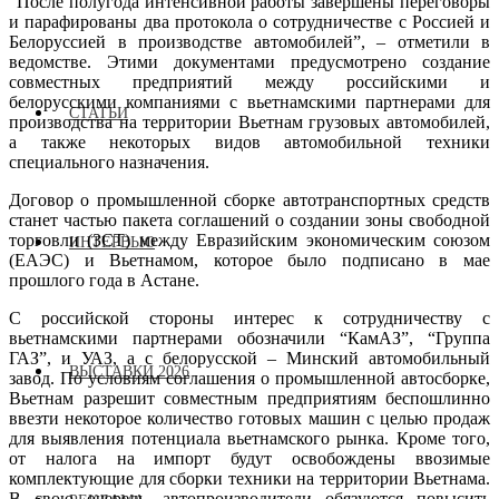
“После полугода интенсивной работы завершены переговоры
и парафированы два протокола о сотрудничестве с Россией и
Белоруссией в производстве автомобилей”, – отметили в
ведомстве. Этими документами предусмотрено создание
совместных предприятий между российскими и
белорусскими компаниями с вьетнамскими партнерами для
СТАТЬИ
производства на территории Вьетнам грузовых автомобилей,
а также некоторых видов автомобильной техники
специального назначения.
Договор о промышленной сборке автотранспортных средств
станет частью пакета соглашений о создании зоны свободной
торговли (ЗСТ) между Евразийским экономическим союзом
ИНТЕРВЬЮ
(ЕАЭС) и Вьетнамом, которое было подписано в мае
прошлого года в Астане.
С российской стороны интерес к сотрудничеству с
вьетнамскими партнерами обозначили “КамАЗ”, “Группа
ГАЗ”, и УАЗ, а с белорусской – Минский автомобильный
ВЫСТАВКИ 2026
завод. По условиям соглашения о промышленной автосборке,
Вьетнам разрешит совместным предприятиям беспошлинно
ввезти некоторое количество готовых машин с целью продаж
для выявления потенциала вьетнамского рынка. Кроме того,
от налога на импорт будут освобождены ввозимые
комплектующие для сборки техники на территории Вьетнама.
В свою очередь, автопроизводители обязуются повысить