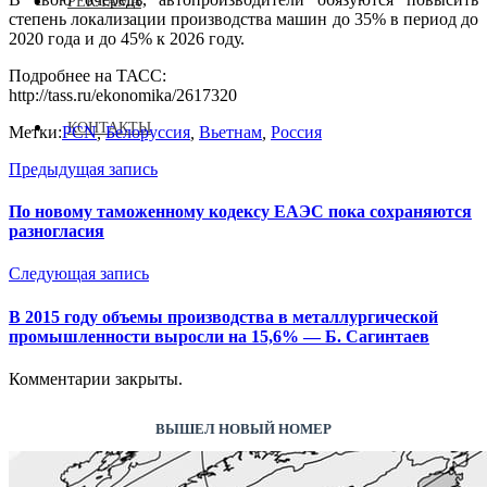
РЕКЛАМА
степень локализации производства машин до 35% в период до
2020 года и до 45% к 2026 году.
Подробнее на ТАСС:
http://tass.ru/ekonomika/2617320
КОНТАКТЫ
Метки:
PCN
,
Белоруссия
,
Вьетнам
,
Россия
Предыдущая запись
По новому таможенному кодексу ЕАЭС пока сохраняются
разногласия
Следующая запись
В 2015 году объемы производства в металлургической
промышленности выросли на 15,6% — Б. Сагинтаев
Комментарии закрыты.
ВЫШЕЛ НОВЫЙ НОМЕР