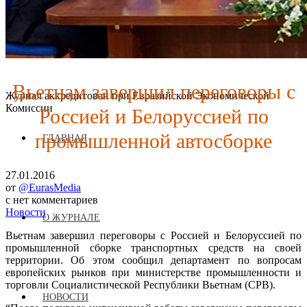
Вьетнам завершил переговоры с
Журнал аккредитован при Евразийской Экономической
Россией и Белоруссией по
Комиссии
промышленной автосборке
ГЛАВНАЯ
27.01.2016
от
@EurasMedia
с
нет комментариев
Новости
О ЖУРНАЛЕ
Вьетнам завершил переговоры с Россией и Белоруссией по
промышленной сборке транспортных средств на своей
территории. Об этом сообщил департамент по вопросам
европейских рынков при министерстве промышленности и
торговли Социалистической Республики Вьетнам (СРВ).
НОВОСТИ