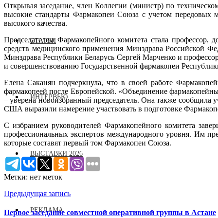
Открывая заседание, член Коллегии (министр) по техническо
высокие стандарты Фармакопеи Союза с учетом передовых м
высокого качества.
Председателем Фармакопейного комитета стала профессор, д
СТАТЬИ
средств медицинского применения Минздрава Российской Фед
Минздрава Республики Беларусь Сергей Марченко и профессор,
и совершенствованию Государственной фармакопеи Республик
Елена Саканян подчеркнула, что в своей работе Фармакопе
фармакопеей после Европейской. «Объединение фармакопейных
ИНТЕРВЬЮ
– уверена новоизбранный председатель. Она также сообщила у
США выразили намерение участвовать в подготовке Фармакопе
С избранием руководителей Фармакопейного комитета завер
профессиональных экспертов международного уровня. Им пре
которые составят первый том Фармакопеи Союза.
ВЫСТАВКИ 2026
Метки: нет меток
Предыдущая запись
РЕКЛАМА
Первое заседание совместной оперативной группы в Астане