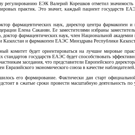
му регулированию ЕЭК Валерий Корешков отметил значимость р
ировых практик. Это значит, каждый пациент государств ЕАЭ
октор фармацевтических наук, директор центра фармакопеи и
ерации Елена Саканян. Ее заместителями избраны заместитель
 доктор фармацевтических наук, член Национальной академии н
и Казахстан и фармакопеи ЕАЭС Минздрава Республики Казахст
йный комитет будет ориентироваться на лучшие мировые прак
 стандартов государств ЕАЭС будет способствовать эффективн
частникам заседания, что представители Европейского директор
и Евразийского экономического союза в качестве наблюдателей
шилось его формирование. Фактически дан старт официальной
дстоит в сжатые сроки провести масштабную деятельность по