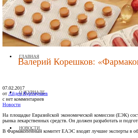
Журнал аккредитован при Евразийской Экономической Комис
ГЛАВНАЯ
Валерий Корешков: «Фармако
07.02.2017
О ЖУРНАЛЕ
от
Айдер Куртмулаев
с
нет комментариев
Новости
На площадке Евразийской экономической комиссии (ЕЭК) сос
рынка лекарственных средств. Он должен разработать и подго
НОВОСТИ
В Фармакопейный комитет ЕАЭС входят лучшие эксперты в об