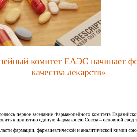
сии
пейный комитет ЕАЭС начинает фо
качества лекарств»
тоялось первое заседание Фармакопейного комитета Евразийско
товить к принятию единую Фармакопею Союза – основной свод тр
ласти фармации, фармацевтической и аналитической химии сою