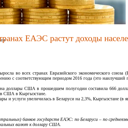
транах ЕАЭС растут доходы насел
сии
росла во всех странах Евразийского экономического союза 
авнению с соответствующим периодом 2016 года (это наилучший 
 на доллары США в прошедшем полугодии составила 666 доллар
ов США в Кыргызстане.
ры и услуги увеличилась в Беларуси на 2,3%, Кыргызстане (в янв
альных) банков государств ЕАЭС: по Беларуси – по средневзвеш
ональных валют к доллару США.