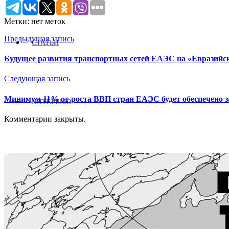
Метки: нет меток
Предыдущая запись
СТАТЬИ
Будущее развития транспортных сетей ЕАЭС на «Евразийск
Следующая запись
Минимум 11% от роста ВВП стран ЕАЭС будет обеспечено з
ИНТЕРВЬЮ
Комментарии закрыты.
ВЫСТАВКИ 2026
РЕКЛАМА