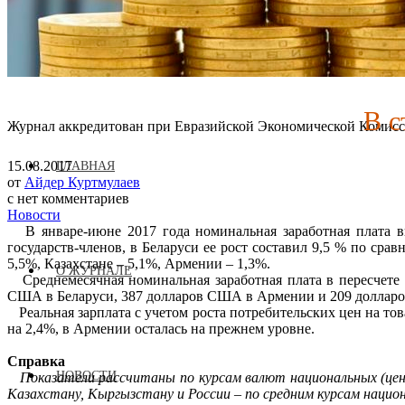
В с
Журнал аккредитован при Евразийской Экономической Комис
15.08.2017
ГЛАВНАЯ
от
Айдер Куртмулаев
с
нет комментариев
Новости
В январе-июне 2017 года номинальная заработная плата вы
государств-членов, в Беларуси ее рост составил 9,5 % по ср
5,5%, Казахстане – 5,1%, Армении – 1,3%.
О ЖУРНАЛЕ
Среднемесячная номинальная заработная плата в пересчете
США в Беларуси, 387 долларов США в Армении и 209 доллар
Реальная зарплата с учетом роста потребительских цен на това
на 2,4%, в Армении осталась на прежнем уровне.
Справка
НОВОСТИ
Показатели рассчитаны по курсам валют национальных (центр
Казахстану, Кыргызстану и России – по средним курсам наци