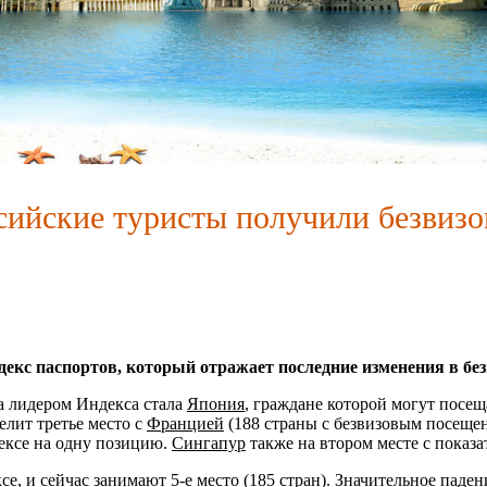
сии
ийские туристы получили безвизов
екс паспортов, который отражает последние изменения в без
а лидером Индекса стала
Япония
, граждане которой могут посещ
елит третье место с
Францией
(188 страны с безвизовым посеще
дексе на одну позицию.
Сингапур
также на втором месте с показа
, и сейчас занимают 5-е место (185 стран). Значительное паден