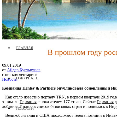
Журнал аккредитован при Евразийской Экономической Комис
ГЛАВНАЯ
В прошлом году росс
09.01.2019
от
Айдер Куртмулаев
с
нет комментариев
О ЖУРНАЛЕ
Новости
Компания Henley & Partners опубликовала обновленный Инд
Как стало известно порталу TRN, в первом квартале 2019 год
занимала
Германия
с показателем 177 стран. Сейчас
Германия
д
добавила
Индию
в список безвизовых стран и поднялась в Ин
НОВОСТИ
Великобритания
и
США
продолжают терять позиции в Индексе