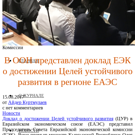
Журнал аккредитован при Евразийской Экономической
Комиссии
В ООН представлен доклад ЕЭК
ГЛАВНАЯ
о достижении Целей устойчивого
развития в регионе ЕАЭС
О ЖУРНАЛЕ
15.08.2017
от
Айдер Куртмулаев
с
нет комментариев
Новости
Доклад о достижении Целей устойчивого развития​
(ЦУР) в
Евразийском экономическом союзе (ЕАЭС) представил
Председатель Совета Евразийской экономической комиссии
НОВОСТИ
(ЕЭК), Вице-премьер-министр Кыргызской Республики Олег