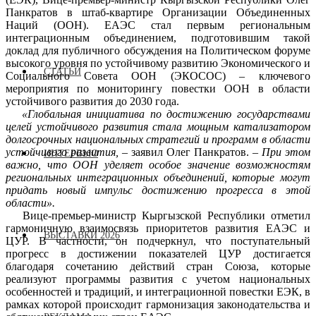
Панкратов в штаб-квартире Организации Объединенных
Наций (ООН). ЕАЭС стал первым региональным
интеграционным объединением, подготовившим такой
доклад для публичного обсуждения на Политическом форуме
высокого уровня по устойчивому развитию Экономического и
СТАТЬИ
Социального Совета ООН (ЭКОСОС) – ключевого
мероприятия по мониторингу повестки ООН в области
устойчивого развития до 2030 года.
«Глобальная инициатива по достижению государствами
целей устойчивого развития стала мощным катализатором
долгосрочных национальных стратегий и программ в области
устойчивого развития,
–
заявил Олег Панкратов.
–
При этом
ИНТЕРВЬЮ
важно, что ООН уделяет особое значение возможностям
региональных интеграционных объединений, которые могут
придать новый импульс достижению прогресса в этой
области».
Вице-премьер-министр Кыргызской Республики отметил
гармоничную взаимосвязь приоритетов развития ЕАЭС и
ВЫСТАВКИ 2026
ЦУР. В частности, он подчеркнул, что поступательный
прогресс в достижении показателей ЦУР достигается
благодаря сочетанию действий стран Союза, которые
реализуют программы развития с учетом национальных
особенностей и традиций, и интеграционной повестки ЕЭК, в
рамках которой происходит гармонизация законодательства и