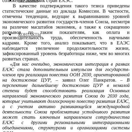
сближение экономик стран ЕАЭС.
РЕКЛАМА
В качестве подтверждения такого тезиса приведены
статистические данные из доклада Комиссии. В частности,
отмечены тенденции, ведущие к выравниванию уровней
экономического развития государств-членов Союза, несмотря
на различие масштабов экономик, а также к сокращению
разрывов по таким показателям, как оплата и
КОНТАКТЫ
производительность труда, обеспеченность научными
кадрами. Кроме того, анализ показывает, что в ЕАЭС
наблюдается увеличение продолжительности жизни,
зафиксированный уровень безработицы ниже, чем во многих
развитых странах.
«Для нас очевидно, экономическая интеграция в рамках
ЕАЭС стала дополнительным импульсом для государств-
членов при реализации повестки ООН 2030, ориентированной
на достижение ЦУР,
– заявил Олег Панкратов. –
В
перспективе дальнейшему достижению ЦУР в немалой
степени будет способствовать реализация Основных
направлений экономического развития Союза до 2030 года,
которые учитывают долгосрочную повестку развития ЕАЭС,
а с учетом активно развивающейся международной
деятельности Союза проблематика устойчивого развития
может стать ключевым направлением сотрудничества
ЕАЭС с другими региональными интеграционными
объединениями, структурами и организациями системы