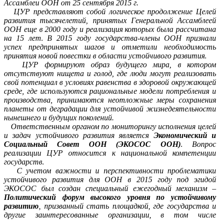
Ассамблеи ООН от 25 сентября 2015 г.
ЦУР представляют собой логическое продолжение Целей
развития тысячелетий, принятых Генеральной Ассамблеей
ООН еще в 2000 году и реализация которых была рассчитана
на 15 лет. В 2015 году государства-члены ООН признали
успех предпринятых шагов и отметили необходимость
принятия новой повестки в области устойчивого развития.
ЦУР формируют образ будущего мира, в котором
отсутствуют нищета и голод, где люди могут реализовать
свой потенциал в условиях равенства в здоровой окружающей
среде, где используются рациональные модели потребления и
производства, принимаются неотложные меры сохранения
планеты от деградации для устойчивой жизнедеятельности
нынешнего и будущих поколений.
Ответственным органом по мониторингу исполнения целей
и задач устойчивого развития является
Экономический и
Социальный Совет ООН (ЭКОСОС ООН)
. Вопрос
реализации ЦУР относится к национальной компетенции
государств.
С учетом важности и перспективности проблематики
устойчивого развития для ООН в 2015 году под эгидой
ЭКОСОС был создан специальный ежегодный механизм –
Политический форум высокого уровня
по устойчивому
развитию
, призванный стать площадкой, где государства и
другие заинтересованные организации, в том числе