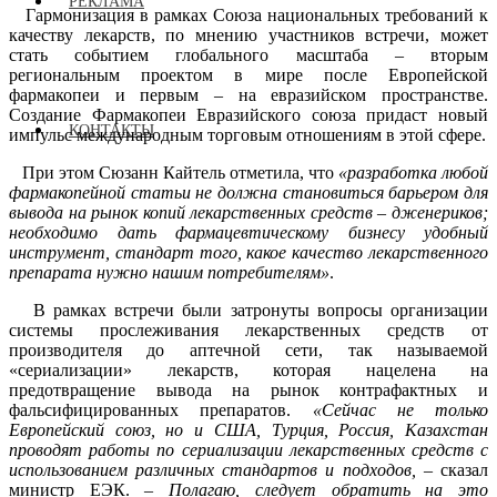
РЕКЛАМА
Гармонизация в рамках Союза национальных требований к
качеству лекарств, по мнению участников встречи, может
стать событием глобального масштаба – вторым
региональным проектом в мире после Европейской
фармакопеи и первым – на евразийском пространстве.
Создание Фармакопеи Евразийского союза придаст новый
КОНТАКТЫ
импульс международным торговым отношениям в этой сфере.
При этом Сюзанн Кайтель отметила, что
«разработка любой
фармакопейной статьи не должна становиться барьером для
вывода на рынок копий лекарственных средств – дженериков;
необходимо дать фармацевтическому бизнесу удобный
инструмент, стандарт того, какое качество лекарственного
препарата нужно нашим потребителям»
.
В рамках встречи были затронуты вопросы организации
системы прослеживания лекарственных средств от
производителя до аптечной сети, так называемой
«сериализации» лекарств, которая нацелена на
предотвращение вывода на рынок контрафактных и
фальсифицированных препаратов.
«Сейчас не только
Европейский союз, но и США, Турция, Россия, Казахстан
проводят работы по сериализации лекарственных средств с
использованием различных стандартов и подходов,
– сказал
министр ЕЭК. –
Полагаю, следует обратить на это