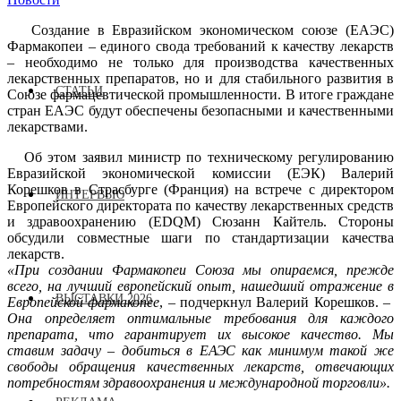
Создание в Евразийском экономическом союзе (ЕАЭС)
Фармакопеи – единого свода требований к качеству лекарств
– необходимо не только для производства качественных
лекарственных препаратов, но и для стабильного развития в
СТАТЬИ
Союзе фармацевтической промышленности. В итоге граждане
стран ЕАЭС будут обеспечены безопасными и качественными
лекарствами.
Об этом заявил министр по техническому регулированию
Евразийской экономической комиссии (ЕЭК) Валерий
Корешков в Страсбурге (Франция) на встрече с директором
ИНТЕРВЬЮ
Европейского директората по качеству лекарственных средств
и здравоохранению (EDQM) Сюзанн Кайтель. Стороны
обсудили совместные шаги по стандартизации качества
лекарств.
«При создании Фармакопеи Союза мы опираемся, прежде
всего, на лучший европейский опыт, нашедший отражение в
ВЫСТАВКИ 2026
Европейской фармакопее
, – подчеркнул Валерий Корешков. –
Она определяет оптимальные требования для каждого
препарата, что гарантирует их высокое качество. Мы
ставим задачу – добиться в ЕАЭС как минимум такой же
свободы обращения качественных лекарств, отвечающих
потребностям здравоохранения и международной торговли».