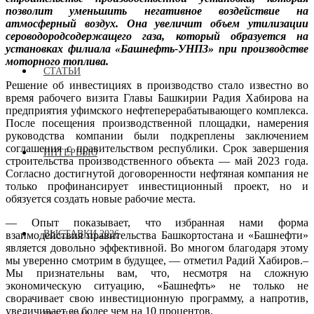
позволит уменьшить негативное воздействие на
атмосферный воздух. Она увеличит объем утилизации
сероводородсодержащего газа, который образуется на
установках филиала «Башнефть-УНПЗ» при производстве
моторного топлива.
СТАТЬИ
Решение об инвестициях в производство стало известно во
время рабочего визита Главы Башкирии Радия Хабирова на
предприятия уфимского нефтеперерабатывающего комплекса.
После посещения производственной площадки, намерения
руководства компании были подкреплены заключением
соглашения с правительством республики. Срок завершения
ИНТЕРВЬЮ
строительства производственного объекта — май 2023 года.
Согласно достигнутой договоренности нефтяная компания не
только профинансирует инвестиционный проект, но и
обязуется создать новые рабочие места.
— Опыт показывает, что избранная нами форма
ВЫСТАВКИ 2026
взаимодействия правительства Башкортостана и «Башнефти»
является довольно эффективной. Во многом благодаря этому
мы уверенно смотрим в будущее, — отметил Радий Хабиров.–
Мы признательны вам, что, несмотря на сложную
экономическую ситуацию, «Башнефть» не только не
сворачивает свою инвестиционную программу, а напротив,
увеличивает ее более чем на 10 процентов.