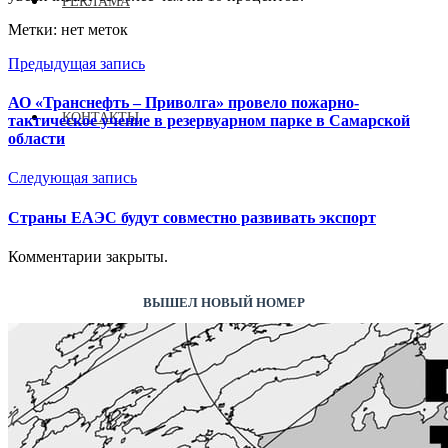
РЕКЛАМА
Метки: нет меток
Предыдущая запись
АО «Транснефть – Приволга» провело пожарно-
КОНТАКТЫ
тактическое учение в резервуарном парке в Самарской
области
Следующая запись
Страны ЕАЭС будут совместно развивать экспорт
Комментарии закрыты.
ВЫШЕЛ НОВЫЙ НОМЕР