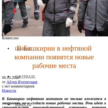
Журнал аккредитован при Евразийской Экономической
Комиссии
В Башкирии в нефтяной
ГЛАВНАЯ
компании появятся новые
рабочие места
О ЖУРНАЛЕ
06.10.2020
от
Айдер Куртмулаев
с
нет комментариев
Новости
В Башкирии нефтяная компания не только вложится в
экопроект, но и создаст новые рабочие места. Речь идет о
НОВОСТИ
строительстве производственной установки, которая