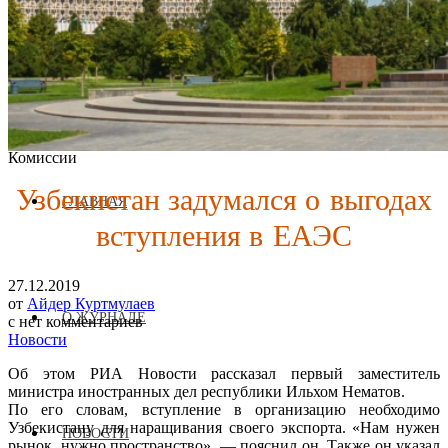
Журнал аккредитован при Евразийской Экономической
Комиссии
Узбекистан задумался о выгодах
ГЛАВНАЯ
вступления в ЕАЭС
27.12.2019
от
Айдер Куртмулаев
О ЖУРНАЛЕ
с
нет комментариев
Новости
Об этом РИА Новости рассказал первый заместитель
министра иностранных дел республики Ильхом Нематов.
По его словам, вступление в организацию необходимо
Узбекистану для наращивания своего экспорта. «Нам нужен
НОВОСТИ
рынок, нужно пространство», — пояснил он. Также он указал