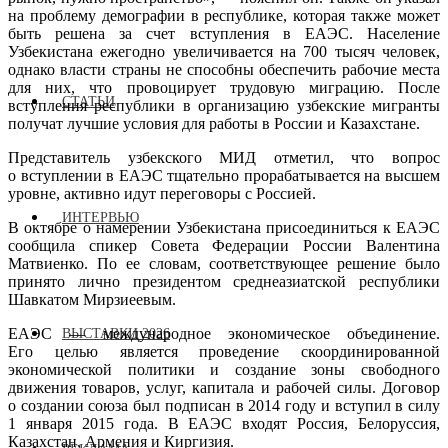
на проблему демографии в республике, которая также может
быть решена за счет вступления в ЕАЭС. Население
Узбекистана ежегодно увеличивается на 700 тысяч человек,
однако власти страны не способны обеспечить рабочие места
для них, что провоцирует трудовую миграцию. После
СТАТЬИ
вступления республики в организацию узбекские мигранты
получат лучшие условия для работы в России и Казахстане.
Представитель узбекского МИД отметил, что вопрос
о вступлении в ЕАЭС тщательно прорабатывается на высшем
уровне, активно идут переговоры с Россией.
ИНТЕРВЬЮ
В октябре о намерении Узбекистана присоединиться к ЕАЭС
сообщила спикер Совета Федерации России Валентина
Матвиенко. По ее словам, соответствующее решение было
принято лично президентом среднеазиатской республики
Шавкатом Мирзиеевым.
ЕАЭС — международное экономическое объединение.
ВЫСТАВКИ 2026
Его целью является проведение скоординированной
экономической политики и создание зоны свободного
движения товаров, услуг, капитала и рабочей силы. Договор
о создании союза был подписан в 2014 году и вступил в силу
1 января 2015 года. В ЕАЭС входят Россия, Белоруссия,
Казахстан, Армения и Киргизия.