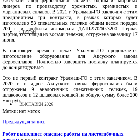
Аксуский завод ферросплавов является одним из мировых
лидеров по производству хромистых, кремнистых и
марганцевых сплавов. В 2021 г. Уралмаш-ГО заключил с этим
предприятием три контракта, в рамках которых будет
изготовлено 53 спекательных тележки общим весом порядка
200 т. и дробилка агломерата ДАЩ-970/60-3200. Первая
СТАТЬИ
партия, состоящая из восьми тележек, отгружена заказчику 17
июня.
В настоящее время в цехах Уралмаш-ГО продолжается
изготовление оборудования для Аксуского завода
ферросплавов. Полностью завершить поставку планируется
до конца года.
ИНТЕРВЬЮ
Это не первый контракт Уралмаш-ГО с этим заказчиком. В
2020 г. в адрес Аксуского завода ферросплавов были
отгружены 9 аналогичных спекательных тележек, 19
шлаковозов и 12 шлаковых ковшей на общую сумму более 200
млн руб.
ВЫСТАВКИ 2026
Метки: нет меток
Предыдущая запись
Робот выполняет опасные работы на листогибочных
прессах