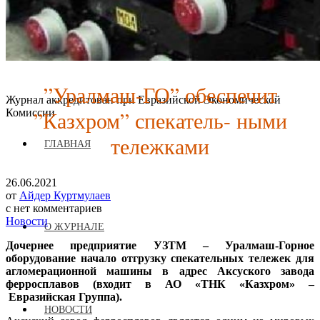
”Уралмаш-ГО” обеспечит
Журнал аккредитован при Евразийской Экономической
”Казхром” спекатель- ными
Комиссии
тележками
ГЛАВНАЯ
26.06.2021
от
Айдер Куртмулаев
с
нет комментариев
Новости
О ЖУРНАЛЕ
Дочернее предприятие УЗТМ – Уралмаш-Горное
оборудование начало отгрузку спекательных тележек для
агломерационной машины в адрес Аксуского завода
ферросплавов (входит в АО «ТНК «Казхром» –
Евразийская Группа).
НОВОСТИ