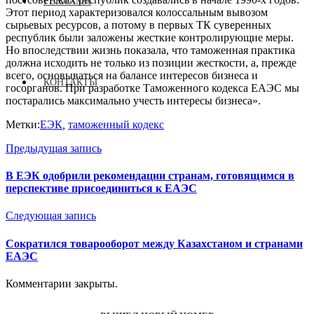
РЕКЛАМА
Этот период характеризовался колоссальным вывозом
сырьевых ресурсов, а потому в первых ТК суверенных
республик были заложены жесткие контролирующие меры.
Но впоследствии жизнь показала, что таможенная практика
должна исходить не только из позиции жесткости, а, прежде
всего, основываться на балансе интересов бизнеса и
КОНТАКТЫ
госорганов. При разработке Таможенного кодекса ЕАЭС мы
постарались максимально учесть интересы бизнеса».
Метки:
ЕЭК
,
таможенный кодекс
Предыдущая запись
В ЕЭК одобрили рекомендации странам, готовящимся в
перспективе присоединиться к ЕАЭС
Следующая запись
Сократился товарооборот между Казахстаном и странами
ЕАЭС
Комментарии закрыты.