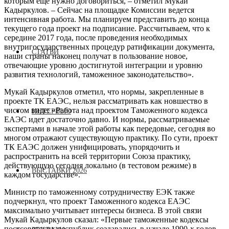
которым еще нужно договориться, – отметил Мукай
Кадыркулов. – Сейчас на площадке Комиссии ведется
интенсивная работа. Мы планируем представить до конца
текущего года проект на подписание. Рассчитываем, что к
середине 2017 года, после проведения необходимых
внутригосударственных процедур ратификации документа,
СТАТЬИ
наши страны наконец получат в пользование новое,
отвечающие уровню достигнутой интеграции и уровню
развития технологий, таможенное законодательство».
Мукай Кадыркулов отметил, что нормы, закрепленные в
проекте ТК ЕАЭС, нельзя рассматривать как новшество в
чистом виде: «Работа над проектом Таможенного кодекса
ИНТЕРВЬЮ
ЕАЭС идет достаточно давно. И нормы, рассматриваемые
экспертами в начале этой работы как передовые, сегодня во
многом отражают существующую практику. По сути, проект
ТК ЕАЭС должен унифицировать, упорядочить и
распространить на всей территории Союза практику,
действующую сегодня локально (в тестовом режиме) в
ВЫСТАВКИ 2026
каждом государстве».
Министр по таможенному сотрудничеству ЕЭК также
подчеркнул, что проект Таможенного кодекса ЕАЭС
максимально учитывает интересы бизнеса. В этой связи
Мукай Кадыркулов сказал: «Первые таможенные кодексы
постсоветских республик создавались в начале 1990-х годов.