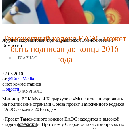
Таможенный кодекс ЕАЭС может
Журнал аккредитован при Евразийской Экономической
быть подписан до конца 2016
Комиссии
года
ГЛАВНАЯ
22.03.2016
от
@EurasMedia
с
нет комментариев
Новости
О ЖУРНАЛЕ
Министр ЕЭК Мукай Кадыркулов: «Мы готовы представить
на подписание странами Союза проект Таможенного кодекса
ЕАЭС до конца 2016 года»
«Проект Таможенного кодекса ЕАЭС находится в высокой
стадии готовности. При этом у Сторон остаются вопросы, по
НОВОСТИ