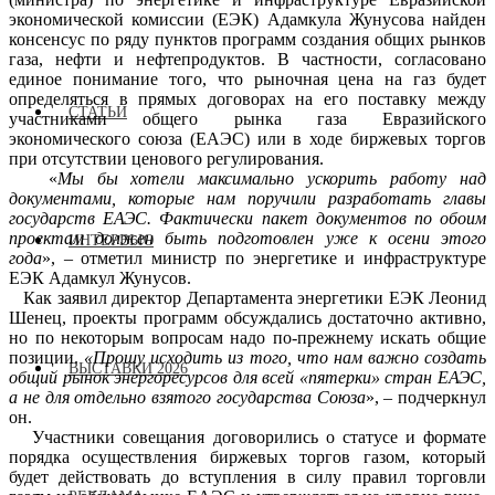
экономической комиссии (ЕЭК) Адамкула Жунусова найден
консенсус по ряду пунктов программ создания общих рынков
газа, нефти и нефтепродуктов. В частности, согласовано
единое понимание того, что рыночная цена на газ будет
определяться в прямых договорах на его поставку между
СТАТЬИ
участниками общего рынка газа Евразийского
экономического союза (ЕАЭС) или в ходе биржевых торгов
при отсутствии ценового регулирования.
«
Мы бы хотели максимально ускорить работу над
документами, которые нам поручили разработать главы
государств ЕАЭС. Фактически пакет документов по обоим
проектам должен быть подготовлен уже к осени этого
ИНТЕРВЬЮ
года
», – отметил министр по энергетике и инфраструктуре
ЕЭК Адамкул Жунусов.
Как заявил директор Департамента энергетики ЕЭК Леонид
Шенец, проекты программ обсуждались достаточно активно,
но по некоторым вопросам надо по-прежнему искать общие
позиции.
«Прошу исходить из того, что нам важно создать
ВЫСТАВКИ 2026
общий рынок энергоресурсов для всей «пятерки» стран ЕАЭС,
а не для отдельно взятого государства Союза
», – подчеркнул
он.
Участники совещания договорились о статусе и формате
порядка осуществления биржевых торгов газом, который
будет действовать до вступления в силу правил торговли