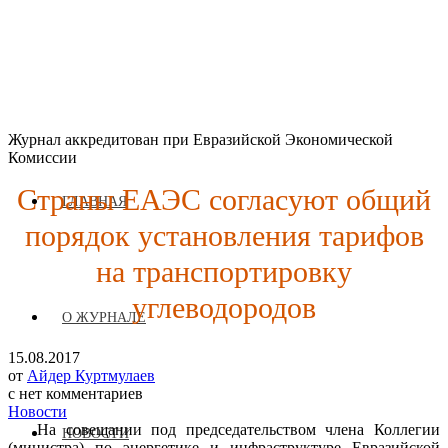
Журнал аккредитован при Евразийской Экономической
Комиссии
Страны ЕАЭС согласуют общий
ГЛАВНАЯ
порядок установления тарифов
на транспортировку
углеводородов
О ЖУРНАЛЕ
15.08.2017
от
Айдер Куртмулаев
с
нет комментариев
Новости
На совещании под председательством члена Коллегии
НОВОСТИ
(министра) по энергетике и инфраструктуре Евразийской