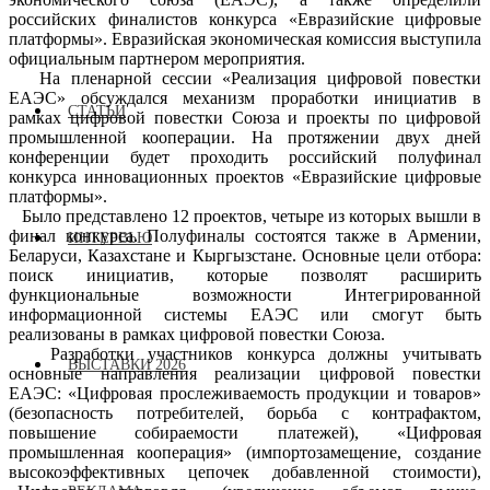
российских финалистов конкурса
«Евразийские цифровые
платформы
».
Евразийская экономическая комиссия
выступила
официальным партнером мероприятия.
На пленарной сессии
«Реализация цифровой повестки
ЕАЭС»
обсуждался
механизм проработки инициатив в
СТАТЬИ
рамках цифровой повестки
Союза
и
проекты по
цифровой
промышленной кооперац
ии
.
На протяжении двух дней
конференции будет проходить российский полуфинал
конкурса инновационных проектов «Евразийские цифровые
платформы».
Было представлено
12 проектов
, ч
етыре из
которых
вышли в
финал конкурса. Полуфиналы состоятся также в Армени
и
,
ИНТЕРВЬЮ
Беларус
и
, Казахстан
е
и Кыргызс
тане
. Основные цели отбора:
поиск инициатив,
которые
позволя
т
расширить
функциональные возможности Интегрированной
информационной системы ЕАЭС
или смогут быть
реализованы в рамках
цифровой повестк
и Союза
.
Разработки участников конкурса должны учитывать
ВЫСТАВКИ 2026
основные направления реализации цифровой повестки
ЕАЭС: «Цифровая прослеживаемость продукции и товаров»
(безопасность потребителей, борьба с контрафактом,
повышение собираемости платежей), «Цифровая
промышленная кооперация» (импортозамещение, создание
высокоэффективных цепочек добавленной стоимости),