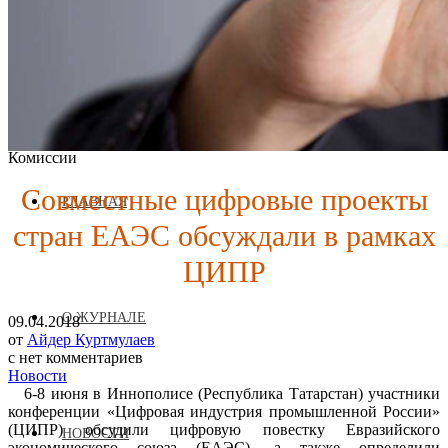
Журнал аккредитован при Евразийской Экономической
Комиссии
Совместные цифровые проекты
ГЛАВНАЯ
стран ЕАЭС обсуждали в рамках
ЦИПР
О ЖУРНАЛЕ
09.04.2018
от
Айдер Куртмулаев
с
нет комментариев
Новости
6-8 июня в Иннополисе (Республика Татарстан) участники
конференции «Цифровая индустрия промышленной России»
(ЦИПР) обсудили цифровую повестку Евразийского
НОВОСТИ
экономического союза (ЕАЭС), а также определили