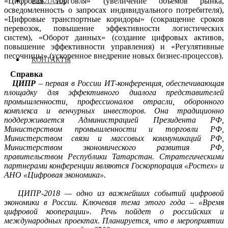
«Цифровая торговля» (увеличение объемов рынка,
РЕКЛАМА
осведомленность о запросах индивидуального потребителя),
«Цифровые транспортные коридоры» (сокращение сроков
перевозок, повышение эффективности логистических
систем), «Оборот данных» (создание цифровых активов,
повышение эффективности управления) и «Регулятивные
песочницы» (ускоренное внедрение новых бизнес-процессов).
КОНТАКТЫ
Справка
ЦИПР
– первая в России ИТ-конференция, обеспечивающая
площадку для эффективного диалога представителей
промышленности, профессионалов отрасли, оборонного
комплекса и венчурных инвесторов.
Она
традиционно
поддерживается Администрацией Президента РФ,
Министерством промышленности и торговли РФ,
Министерством связи и массовых коммуникаций РФ,
Министерством экономического развития РФ,
п
равительством
Р
еспублики Татарстан. Стратегическими
партнерами конференции яв
л
яются Госкорпорация
«
Ростех
»
и
АНО
«
Цифровая экономика
»
.
ЦИПР-2018 —
одно из важнейших
событи
й
цифровой
экономики в России. Ключевая тема этого года – «Время
цифровой кооперации». Речь пойдет о российских
и
международных
проектах
.
Планируется, что в мероприятии