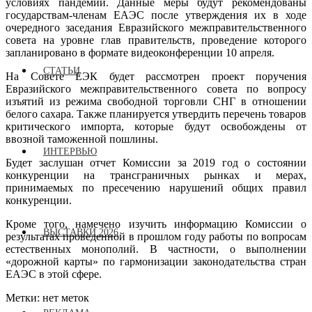
условиях пандемии. Данные меры будут рекомендованы
государствам-членам ЕАЭС после утверждения их в ходе
очередного заседания Евразийского межправительственного
совета на уровне глав правительств, проведение которого
запланировано в формате видеоконференции 10 апреля.
СТАТЬИ
На Совете ЕЭК будет рассмотрен проект поручения
Евразийского межправительственного совета по вопросу
изъятий из режима свободной торговли СНГ в отношении
белого сахара. Также планируется утвердить перечень товаров
критического импорта, которые будут освобождены от
ввозной таможенной пошлины.
ИНТЕРВЬЮ
Будет заслушан отчет Комиссии за 2019 год о состоянии
конкуренции на трансграничных рынках и мерах,
принимаемых по пресечению нарушений общих правил
конкуренции.
Кроме того, намечено изучить информацию Комиссии о
ВЫСТАВКИ 2026
результатах проведенной в прошлом году работы по вопросам
естественных монополий. В частности, о выполнении
«дорожной карты» по гармонизации законодательства стран
ЕАЭС в этой сфере.
Метки: нет меток