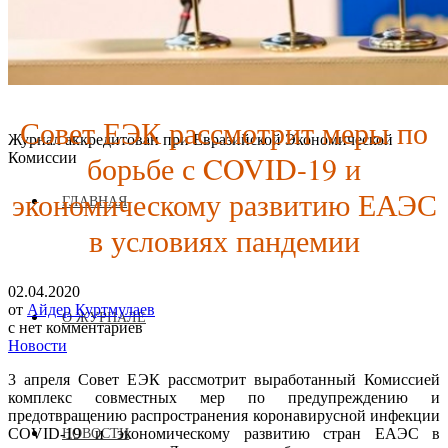
Совет ЕЭК рассмотрит меры по
Журнал аккредитован при Евразийской Экономической
борьбе с COVID-19 и
Комиссии
экономическому развитию ЕАЭС
ГЛАВНАЯ
в условиях пандемии
02.04.2020
от
Айдер Куртмулаев
О ЖУРНАЛЕ
с
нет комментариев
Новости
3 апреля Совет ЕЭК рассмотрит выработанный Комиссией
комплекс совместных мер по предупреждению и
предотвращению распространения коронавирусной инфекции
COVID-19 и экономическому развитию стран ЕАЭС в
НОВОСТИ