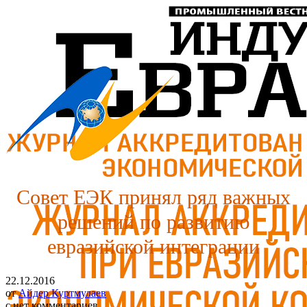
Совет ЕЭК принял ряд важных
решений по развитию
евразийской интеграции
22.12.2016
от
Айдер Куртмулаев
с
нет комментариев