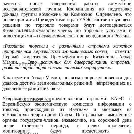
начнутся после завершения работы совместной
исследовательской группы. Координация по подготовке
доклада группы возложена на Комиссию. Определено, что
после принятия Президентами стран ЕАЭС соответствующего
решения по торговле товарами будут договариваться
Комиссия и государства-члены, по торговле услугами и
СТАТЬИ
инвестициями – государства-члены при координации России.
«Развитие торговли с различными странами является
приоритетом Евразийского экономического союза,
– отметил
Первый заместитель Премьер-министра Казахстана Аскар
Мамин
. – Это источник для диверсификации отраслей,
ИНТЕРВЬЮ
развития транспортно-логистических маршрутов».
Как отметил Аскар Мамин, по всем вопросам повестки дня
удалось достичь взаимовыгодных решений, направленных на
дальнейшее развитие Союза.
Утвержден порядок представления странами ЕАЭС в
ВЫСТАВКИ 2026
Евразийскую экономическую комиссию информации о
товарах, происходящих из Вьетнама и ввозимых на
таможенную территорию Союза. Центральные таможенные
органы государств-членов ежемесячно, на сороковой день
после отчетного периода, в целях проведения
мониторинга будут представлять в