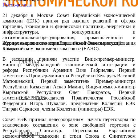
Пресс-релизы
21 декабря в Москве Совет Евразийской экономической
комиссии (ЕЭК) принял ряд важных решений в сферах
торговли, экономики и финансовой политики, энергетики и
инфраструктуры, конкуренции и
антимонопольногорегулирования, промышленности и
агропромышленного комплекса, технического регулирования
Журнал аккредитован при Евразийской Экономической
в Евразийском экономическом союзе (ЕАЭС).
Комиссии
В заседании приняли участие Вице-премьер-министр,
ГЛАВНАЯ
министр международной экономической интеграции и
реформ Республики Армения Ваче Габриелян, Первый
заместитель Премьер-министра Республики Беларусь Василий
Матюшевский, Первый заместитель Премьер-министра
Республики Казахстан Аскар Мамин, Вице-премьер-министр
Кыргызской Республики Олег Панкратов, Первый
заместитель Председателя Правительства Российской
О ЖУРНАЛЕ
Федерации Игорь Шувалов, председатель Коллегии ЕЭК
Тигран Саркисян, члены Коллегии (министры) ЕЭК.
Совет ЕЭК признал целесообразным начать переговоры по
заключению соглашения о зоне свободной торговли с
Республикой Сингапур. Переговоры Евразийской
НОВОСТИ
экономической комиссии и стран Союза с Сингапуром