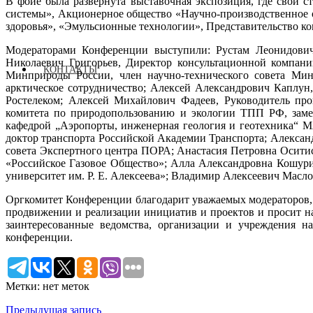
В фойе была развернута выставочная экспозиция, где свои 
системы», Акционерное общество «Научно-производственное о
здоровья», «Эмульсионные технологии», Представительство ко
Модераторами Конференции выступили: Рустам Леонидович
Николаевич Григорьев, Директор консультационной компани
КОНТАКТЫ
Минприроды России, член научно-технического совета Ми
арктическое сотрудничество; Алексей Александрович Каплу
Ростелеком; Алексей Михайлович Фадеев, Руководитель пр
комитета по природопользованию и экологии ТПП РФ, заме
кафедрой „Аэропорты, инженерная геология и геотехника“
доктор транспорта Российской Академии Транспорта; Алекса
совета Экспертного центра ПОРА; Анастасия Петровна Осити
«Российское Газовое Общество»; Алла Александровна Кошур
университет им. Р. Е. Алексеева»; Владимир Алексеевич Масло
Оргкомитет Конференции благодарит уважаемых модераторов, 
продвижении и реализации инициатив и проектов и просит нап
заинтересованные ведомства, организации и учреждения н
конференции.
Метки: нет меток
Предыдущая запись