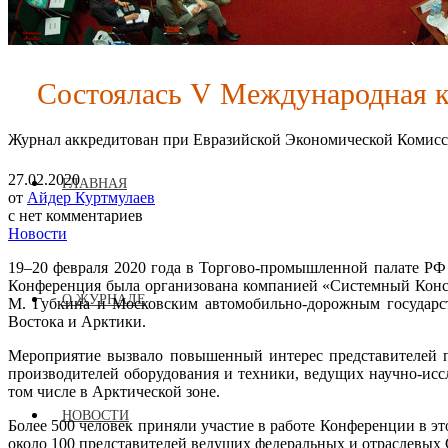
Состоялась V Международная к
Журнал аккредитован при Евразийской Экономической Комис
27.02.2020
ГЛАВНАЯ
от
Айдер Куртмулаев
с
нет комментариев
Новости
19–20 февраля 2020 года в Торгово-промышленной палате РФ
Конференция была организована компанией «Системный Конса
О ЖУРНАЛЕ
М. Губкина и Московским автомобильно-дорожным государс
Востока и Арктики.
Мероприятие вызвало повышенный интерес представителей 
производителей оборудования и техники, ведущих научно-исс
том числе в Арктической зоне.
НОВОСТИ
Более 500 человек приняли участие в работе Конференции в э
около 100 представителей ведущих федеральных и отраслевых