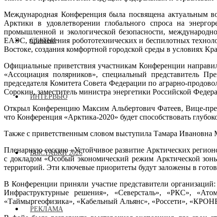
Международная Конференция была посвящена актуальным воп
Арктики в удовлетворении глобального спроса на энергор
промышленной и экологической безопасности, международно
ЕАЭС, применения робототехнических и беспилотных технолог
СТАТЬИ
Востоке, создания комфортной городской среды в условиях Кр
Официальные приветствия участникам Конференции направил
«Ассоциация полярников», специальный представитель Пре
председателя Комитета Совета Федерации по аграрно-продов
Сорокин, заместитель министра энергетики Российской Федер
ИНТЕРВЬЮ
Открыл Конференцию Максим Альбертович Фатеев, Вице-през
что Конференция «Арктика-2020» будет способствовать глубо
Также с приветственным словом выступила Тамара Ивановна
Пленарную сессию «Устойчивое развитие Арктических регионо
ВЫСТАВКИ 2026
с докладом «Особый экономический режим Арктической зоны 
территорий. Эти ключевые приоритеты будут заложены в гото
В Конференции приняли участие представители организаций: 
Инфраструктурные решения», «Северсталь», «РКС», «Ато
«Таймыргеофизика», «Кабельный Альянс», «Россети», «КРОН
РЕКЛАМА