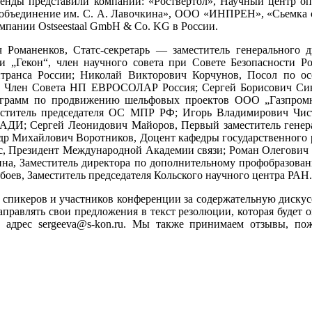
стенды представили компании: «Роствертол», Научный центр 
бъединение им. С. А. Лавочкина», ООО «ИНПРЕН», «Сьемка с во
мпании Ostseestaal GmbH & Co. KG в России.
 Романенков, Статс-секретарь — заместитель генерального
и „Гекон“, член научного совета при Совете Безопасности Ро
нтранса России; Николай Викторович Корчунов, Посол по
н, Член Совета НП ЕВРОСОЛАР Россия; Сергей Борисович Сив
ограмм по продвижению шельфовых проектов ООО „Газпромн
ститель председателя ОС МПР РФ; Игорь Владимирович Чистя
 МАДИ; Сергей Леонидович Майоров, Первый заместитель ге
ндр Михайлович Воротников, Доцент кафедры государственного
с, Президент Международной Академии связи; Роман Олегович 
ина, Заместитель директора по дополнительному профобразо
боев, Заместитель председателя Кольского научного центра РАН.
спикеров и участников конференции за содержательную дискус
равлять свои предложения в текст резолюции, которая будет о
а адрес sergeeva@s-kon.ru. Мы также принимаем отзывы, по