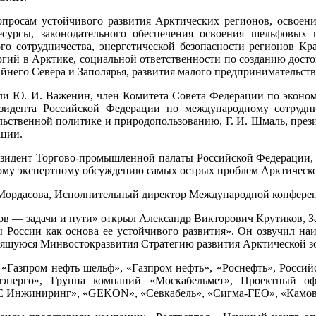
росам устойчивого развития Арктических регионов, освоени
есурсы, законодательного обеспечения освоения шельфовых 
го сотрудничества, энергетической безопасности регионов Кр
ий в Арктике, социальной ответственности по созданию досто
айнего Севера и Заполярья, развития малого предпринимательс
и Ю. И. Важенин, член Комитета Совета Федерации по эконо
зидента Российской Федерации по международному сотруднич
ольственной политике и природопользованию, Г. И. Шмаль, пре
ации.
идент Торгово-промышленной палаты Российской Федерации, он
кому экспертному обсуждению самых острых проблем Арктическо
 Мордасова, Исполнительный директор Международной конфере
в — задачи и пути» открыл Александр Викторович Крутиков, З
России как основа ее устойчивого развития». Он озвучил наи
вящуюся Минвостокразвития Стратегию развития Арктической зо
«Газпром нефть шельф», «Газпром нефть», «Роснефть», Россий
мэнерго», Группа компаний «Москабельмет», Проектный оф
Е Инжиниринг», «GEKON», «Севкабель», «Сигма-ГЕО», «Камов»