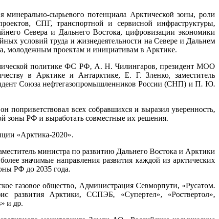
я минерально-сырьевого потенциала Арктической зоны, роли
проектов, СПГ, транспортной и сервисной инфраструктуры,
айнего Севера и Дальнего Востока, цифровизации экономики
йных условий труда и жизнедеятельности на Севере и Дальнем
тва, молодежным проектам и инициативам в Арктике.
мической политике ФС РФ, А. Н. Чилингаров, президент МОО
еству в Арктике и Антарктике, Е. Г. Зленко, заместитель
зидент Союза нефтегазопромышленников России (СНП) и П. Ю.
 поприветствовал всех собравшихся и выразил уверенность,
й зоны РФ и выработать совместные их решения.
нции «Арктика-2020».
аместитель министра по развитию Дальнего Востока и Арктики
более значимые направления развития каждой из арктических
ны РФ до 2035 года.
ское газовое общество, Администрация Севморпути, «Русатом.
ис развития Арктики, ССПЭБ, «Супертел», «Роствертол»,
 и др.