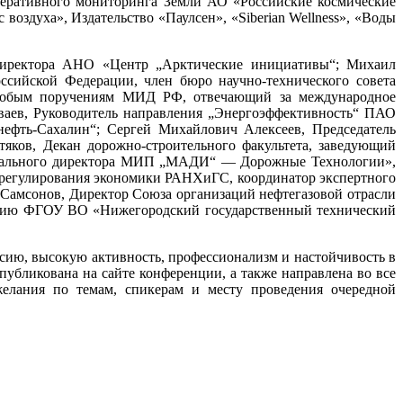
оперативного мониторинга Земли АО «Российские космические
здуха», Издательство «Паулсен», «Siberian Wellness», «Воды
 директора АНО «Центр „Арктические инициативы“; Михаил
ссийской Федерации, член бюро научно-технического совета
 особым поручениям МИД РФ, отвечающий за международное
аев, Руководитель направления „Энергоэффективность“ ПАО
ефть-Сахалин“; Сергей Михайлович Алексеев, Председатель
ков, Декан дорожно-строительного факультета, заведующий
нерального директора МИП „МАДИ“ — Дорожные Технологии»,
 регулирования экономики РАНХиГС, координатор экспертного
Самсонов, Директор Союза организаций нефтегазовой отрасли
ванию ФГОУ ВО «Нижегородский государственный технический
сию, высокую активность, профессионализм и настойчивость в
публикована на сайте конференции, а также направлена во все
желания по темам, спикерам и месту проведения очередной