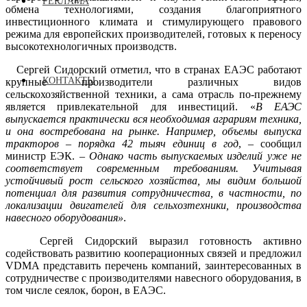
РЕКЛАМА
обмена технологиями, создания благоприятного
инвестиционного климата и стимулирующего правового
режима для европейских производителей, готовых к переносу
высокотехнологичных производств.
Сергей Сидорский отметил, что в странах ЕАЭС работают
КОНТАКТЫ
крупные производители различных видов
сельскохозяйственной техники, а сама отрасль по-прежнему
является привлекательной для инвестиций. «
В ЕАЭС
выпускается практически вся необходимая аграриям техника,
и она востребована на рынке. Например, объемы выпуска
тракторов – порядка 42 тыяч единиц в год
, – сообщил
министр ЕЭК. –
Однако часть выпускаемых изделий уже не
соответствует современным требованиям.
Учитывая
устойчивый рост сельского хозяйства, мы видим
большой
потенциал для развития сотрудничества, в частности, по
локализации двигателей для сельхозтехники, производства
навесного оборудования»
.
Сергей Сидорский выразил готовность активно
содействовать развитию кооперационных связей и предложил
VDMA представить перечень компаний, заинтересованных в
сотрудничестве с производителями навесного оборудования, в
том числе сеялок, борон, в ЕАЭС.