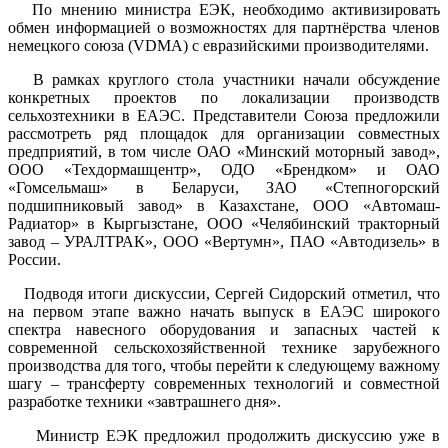
По мнению министра ЕЭК, необходимо активизировать
обмен информацией о возможностях для партнёрства членов
немецкого союза (VDMA) с евразийскими производителями.
В рамках круглого стола участники начали обсуждение
конкретных проектов по локализации производств
сельхозтехники в ЕАЭС. Представители Союза предложили
рассмотреть ряд площадок для организации совместных
предприятий, в том числе ОАО «Минский моторный завод»,
ООО «Техдормашцентр», ОДО «Брендком» и ОАО
«Гомсельмаш» в Беларуси, ЗАО «Степногорский
подшипниковый завод» в Казахстане, ООО «Автомаш-
Радиатор» в Кыргызстане, ООО «Челябинский тракторный
завод – УРАЛТРАК», ООО «Вертумн», ПАО «Автодизель» в
России.
Подводя итоги дискуссии, Сергей Сидорский отметил, что
на первом этапе важно начать выпуск в ЕАЭС широкого
спектра навесного оборудования и запасных частей к
современной сельскохозяйственной технике зарубежного
производства для того, чтобы перейти к следующему важному
шагу – трансферту современных технологий и совместной
разработке техники «завтрашнего дня».
Министр ЕЭК предложил продолжить дискуссию уже в