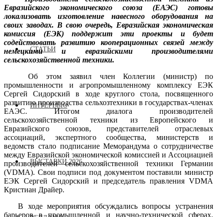
Евразийского экономического союза (ЕАЭС) готовы
локализовать изготовление навесного оборудования на
своих заводах. В свою очередь, Евразийская экономическая
комиссия (ЕЭК) поддержит эти проекты и будет
содействовать развитию кооперационных связей между
СТАТЬИ
немецкими и евразийскими производителями
сельскохозяйственной техники.
Об этом заявил член Коллегии (министр) по
промышленности и агропромышленному комплексу ЕЭК
Сергей Сидорский в ходе круглого стола, посвященного
развитию производства сельхозтехники в государствах-членах
ИНТЕРВЬЮ
ЕАЭС. Итогом диалога производителей
сельскохозяйственной техники из Европейского и
Евразийского союзов, представителей отраслевых
ассоциаций, экспертного сообщества, министерств и
ведомств стало подписание Меморандума о сотрудничестве
между Евразийской экономической комиссией и Ассоциацией
ВЫСТАВКИ 2026
производителей сельскохозяйственной техники Германии
(VDMA). Свои подписи под документом поставили министр
ЕЭК Сергей Сидорский и председатель правления VDMA
Кристиан Драйер.
В ходе мероприятия обсуждались вопросы устранения
барьеров в промышленной и научно-технической сферах,