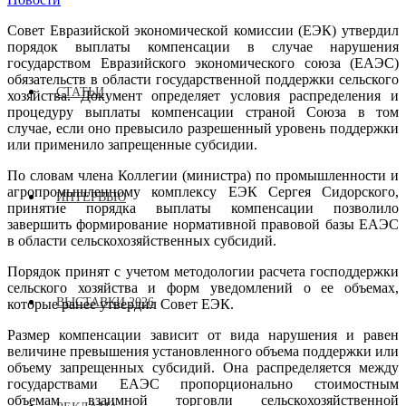
Совет Евразийской экономической комиссии (ЕЭК) утвердил
порядок выплаты компенсации в случае нарушения
государством Евразийского экономического союза (ЕАЭС)
обязательств в области государственной поддержки сельского
СТАТЬИ
хозяйства. Документ определяет условия распределения и
процедуру выплаты компенсации страной Союза в том
случае, если оно превысило разрешенный уровень поддержки
или применило запрещенные субсидии.
По словам члена Коллегии (министра) по промышленности и
агропромышленному комплексу ЕЭК Сергея Сидорского,
ИНТЕРВЬЮ
принятие порядка выплаты компенсации позволило
завершить формирование нормативной правовой базы ЕАЭС
в области сельскохозяйственных субсидий.
Порядок принят с учетом методологии расчета господдержки
сельского хозяйства и форм уведомлений о ее объемах,
ВЫСТАВКИ 2026
которые ранее утвердил Совет ЕЭК.
Размер компенсации зависит от вида нарушения и равен
величине превышения установленного объема поддержки или
объему запрещенных субсидий. Она распределяется между
государствами ЕАЭС пропорционально стоимостным
объемам взаимной торговли сельскохозяйственной