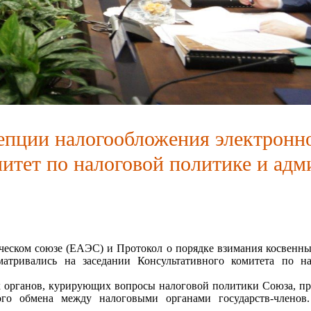
сии
цепции налогообложения электронн
итет по налоговой политике и а
ском союзе (ЕАЭС) и Протокол о порядке взимания косвенных 
сматривались на заседании Консультативного комитета по 
органов, курирующих вопросы налоговой политики Союза, пред
го обмена между налоговыми органами государств-члено