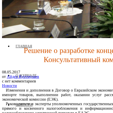
Журнал аккредитован при Евразийской Экономической Комис
ГЛАВНАЯ
Решение о разработке кон
Консультативный ком
08.05.2017
О ЖУРНАЛЕ
от
Айдер Куртмулаев
с
нет комментариев
Новости
Изменения и дополнения в Договор о Евразийском экономиче
импорте товаров, выполнении работ, оказании услуг рас
экономической комиссии (ЕЭК).
Руководители и эксперты уполномоченных государственных 
НОВОСТИ
прямого и косвенного налогообложения и информационно
налогообложению электронной торговли в ЕАЭС.