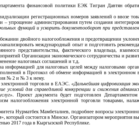
партамента финансовой политики ЕЭК Тигран Давтян обрат
идуализации регистрационных номеров заявлений о ввозе това
ии – упрощение администрирования путем создания интегриро
трольных функций и ускорить документооборот при представлен
жании двойного налогообложения и предотвращении уклонения
оанализировать международный опыт и подготовить рекомендац
ного представительства, фактического владельца, взаимосо
роприятий Организации экономического сотрудничества и разв
енение налоговых соглашений и т.д.
а информацией для налоговых целей между налоговыми органам
полнений в Протокол об обмене информацией в электронном 
ия № 2 и № 3 к нему.
 электронной торговли в ЕАЭС.
«Дальнейшая цифровизация эко
ние условий для справедливой конкуренции и снижения админи
слуг»
. Проект документа будет подготовлен Департаменто
анизм налогообложения электронной торговли товарами, н
омитета Нурматбек Мамбеталиев, подробнее вопросы электронно
», который состоится в Минске. Организатором мероприятия вы
нью 2017 года в Кыргызской Республике.