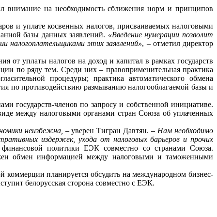
ил внимание на необходимость сближения норм и принципов
ров и уплате косвенных налогов, присваиваемых налоговыми
ванной базы данных заявлений.
«Введение нумерации позволит
ии налогоплательщиками этих заявлений»
, – отметил директор
 от уплаты налогов на доход и капитал в рамках государств
ии по ряду тем. Среди них – правоприменительная практика
гласительной процедуры; практика автоматического обмена
ития по противодействию размыванию налогооблагаемой базы и
и государств-членов по запросу и собственной инициативе.
виде между налоговыми органами стран Союза об уплаченных
номики неизбежна,
– уверен Тигран Давтян. –
Нам необходимо
стративных издержек, ухода от налоговых барьеров и прочих
м финансовой политики ЕЭК совместно со странами Союза.
алажен обмен информацией между налоговыми и таможенными
й коммерции планируется обсудить на международном бизнес-
ступит белорусская сторона совместно с ЕЭК.