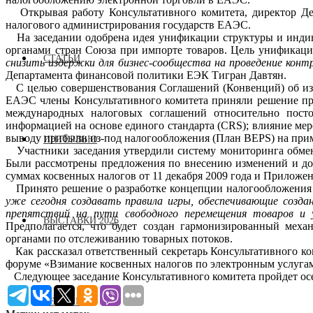
Открывая работу Консультативного комитета, директор Де
налогового администрирования государств ЕАЭС.
На заседании одобрена идея унификации структуры и индив
органами стран Союза при импорте товаров. Цель унификац
СТАТЬИ
снизить издержки для бизнес-сообщества на проведение кон
Департамента финансовой политики ЕЭК Тигран Давтян.
С целью совершенствования Соглашений (Конвенций) об избе
ЕАЭС члены Консультативного комитета приняли решение пр
международных налоговых соглашений относительно постоян
информацией на основе единого стандарта (CRS); влияние ме
выводу прибыли из-под налогообложения (План BEPS) на прим
ИНТЕРВЬЮ
Участники заседания утвердили систему мониторинга обмен
Были рассмотрены предложения по внесению изменений и до
суммах косвенных налогов от 11 декабря 2009 года и Приложен
Принято решение о разработке концепции налогообложения
уже сегодня создавать правила игры, обеспечивающие созда
препятствий на пути свободного перемещения товаров и у
ВЫСТАВКИ 2026
Предполагается, что будет создан гармонизированный мех
органами по отслеживанию товарных потоков.
Как рассказал ответственный секретарь Консультативного к
форуме «Взимание косвенных налогов по электронным услугам
Следующее заседание Консультативного комитета пройдет осе
РЕКЛАМА