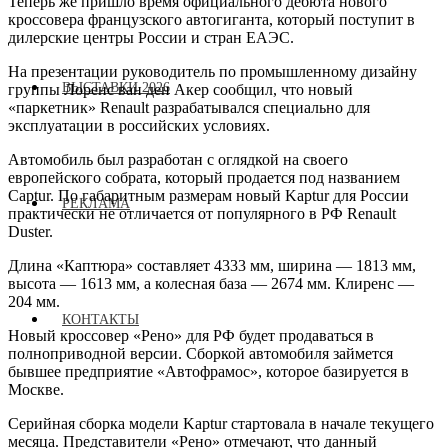
Теперь же пришло время официального дебюта нового
кроссовера французского автогиганта, который поступит в
дилерские центры России и стран ЕАЭС.
На презентации руководитель по промышленному дизайну
ВЫСТАВКИ 2026
группы Лоренс ван ден Акер сообщил, что новый
«паркетник» Renault разрабатывался специально для
эксплуатации в российских условиях.
Автомобиль был разработан с оглядкой на своего
европейского собрата, который продается под названием
Captur. По габаритным размерам новый Kaptur для России
РЕКЛАМА
практически не отличается от популярного в РФ Renault
Duster.
Длина «Каптюра» составляет 4333 мм, ширина — 1813 мм,
высота — 1613 мм, а колесная база — 2674 мм. Клиренс —
204 мм.
КОНТАКТЫ
Новый кроссовер «Рено» для РФ будет продаваться в
полноприводной версии. Сборкой автомобиля займется
бывшее предприятие «Автофрамос», которое базируется в
Москве.
Серийная сборка модели Kaptur стартовала в начале текущего
месяца. Представители «Рено» отмечают, что данный