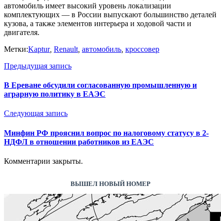
автомобиль имеет высокий уровень локализации
комплектующих — в России выпускают большинство деталей
кузова, а также элементов интерьера и ходовой части и
двигателя.
Метки:
Kaptur
,
Renault
,
автомобиль
,
кроссовер
Предыдущая запись
В Ереване обсудили согласованную промышленную и
аграрную политику в ЕАЭС
Следующая запись
Минфин РФ прояснил вопрос по налоговому статусу в 2-
НДФЛ в отношении работников из ЕАЭС
Комментарии закрыты.
ВЫШЕЛ НОВЫЙ НОМЕР