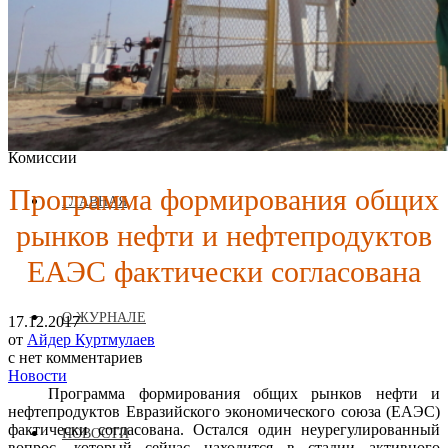
Журнал аккредитован при Евразийской Экономической
Комиссии
Программа формирования общих
ГЛАВНАЯ
рынков нефти и нефтепродуктов
ЕАЭС фактически согласована
О ЖУРНАЛЕ
17.12.2017
от
Айдер Куртмулаев
с
нет комментариев
Новости
Программа формирования общих рынков нефти и
нефтепродуктов Евразийского экономического союза (ЕАЭС)
фактически согласована. Остался один неурегулированный
НОВОСТИ
вопрос, который сейчас находится в стадии активного