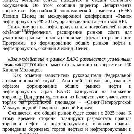
обсуждения. Об этом сообщил директор Департамента
энергетики Евразийской экономической комиссии (ЕЭК)
Леонид Шенец на международной конференции «Рынок
нефтепродуктов РФ-2017», организованной агентством RPI.
Снижение цен на нефтепродукты для потребителей и рост
СТАТЬИ
объемов потребления, расширение рынков сбыта для
участников рынка – таковы основные эффекты от реализации
Программы по формированию общих рынков нефти и
нефтепродуктов, сообщил Леонид Шенец.
«Взаимодействие в рамках ЕАЭС развивается усиленными
темпами»,
– считает заместитель министра энергетики РФ
ИНТЕРВЬЮ
Кирилл Молодцов.
Как отметил заместитель руководителя Федеральной
антимонопольной службы Анатолий Голомолзин, главным
образом формирование общих рынков нефти и
нефтепродуктов стран ЕАЭС базируется на биржевой
торговле. При этом участники из Беларуси уже участвуют в
ВЫСТАВКИ 2026
торгах на российской площадке – «Санкт-Петербургской
Международной Товарно-сырьевой Бирже».
Ожидается, что общий рынок будет создан с 2025 года. К
этому времени стороны планируют разработать правила
торговли нефти и нефтепродуктами, включая правила
проведения биржевых торгов нефтью и нефтепродуктами и