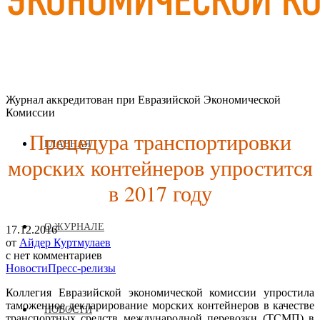
Журнал аккредитован при Евразийской Экономической
Комиссии
Процедура транспортировки
ГЛАВНАЯ
морских контейнеров упростится
в 2017 году
О ЖУРНАЛЕ
17.12.2016
от
Айдер Куртмулаев
с
нет комментариев
Новости
Пресс-релизы
Коллегия Евразийской экономической комиссии упростила
таможенное декларирование морских контейнеров в качестве
НОВОСТИ
транспортных средств международной перевозки (ТСМП) в