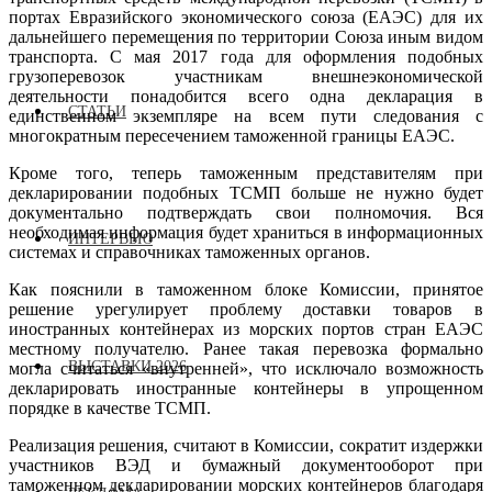
портах Евразийского экономического союза (ЕАЭС) для их
дальнейшего перемещения по территории Союза иным видом
транспорта. С мая 2017 года для оформления подобных
грузоперевозок участникам внешнеэкономической
деятельности понадобится всего одна декларация в
СТАТЬИ
единственном экземпляре на всем пути следования с
многократным пересечением таможенной границы ЕАЭС.
Кроме того, теперь таможенным представителям при
декларировании подобных ТСМП больше не нужно будет
документально подтверждать свои полномочия. Вся
необходимая информация будет храниться в информационных
ИНТЕРВЬЮ
системах и справочниках таможенных органов.
Как пояснили в таможенном блоке Комиссии, принятое
решение урегулирует проблему доставки товаров в
иностранных контейнерах из морских портов стран ЕАЭС
местному получателю. Ранее такая перевозка формально
ВЫСТАВКИ 2026
могла считаться «внутренней», что исключало возможность
декларировать иностранные контейнеры в упрощенном
порядке в качестве ТСМП.
Реализация решения, считают в Комиссии, сократит издержки
участников ВЭД и бумажный документооборот при
таможенном декларировании морских контейнеров благодаря