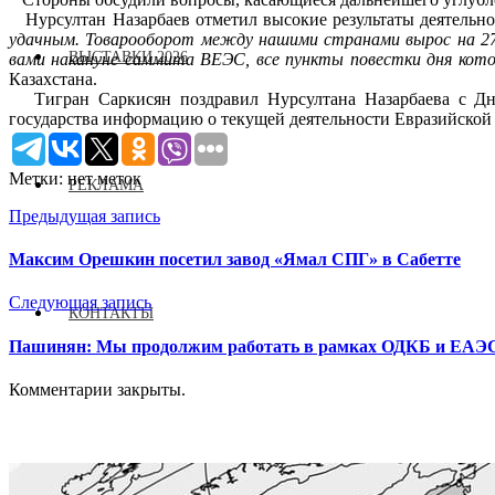
Нурсултан Назарбаев отметил высокие результаты деятельно
удачным. Товарооборот между нашими странами вырос на 27
ВЫСТАВКИ 2026
вами накануне саммита ВЕЭС, все пункты повестки дня кото
Казахстана.
Тигран Саркисян поздравил Нурсултана Назарбаева с Днем
государства информацию о текущей деятельности Евразийской
Метки: нет меток
РЕКЛАМА
Предыдущая запись
Максим Орешкин посетил завод «Ямал СПГ» в Сабетте
Следующая запись
КОНТАКТЫ
Пашинян: Мы продолжим работать в рамках ОДКБ и Е
Комментарии закрыты.