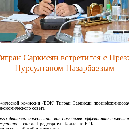
игран Саркисян встретился с През
Нурсултаном Назарбаевым
мической комиссии (ЕЭК) Тигран Саркисян проинформировал 
кономического совета.
ко деталей: определить, как нам более эффективно провести
еграции»,
– сказал Председатель Коллегии ЕЭК.
ния евразийской интеграции.