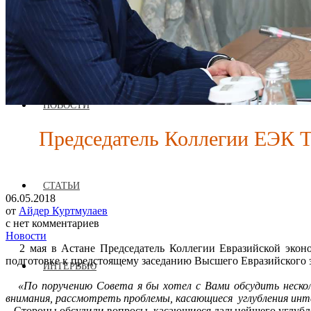
О ЖУРНАЛЕ
НОВОСТИ
Председатель Коллегии ЕЭК Т
СТАТЬИ
06.05.2018
от
Айдер Куртмулаев
с
нет комментариев
Новости
2 мая в Астане Председатель Коллегии Евразийской эконо
подготовке к предстоящему заседанию Высшего Евразийского э
ИНТЕРВЬЮ
«По поручению Совета я бы хотел с Вами обсудить несколь
внимания, рассмотреть проблемы, касающиеся углубления инт
Стороны обсудили вопросы, касающиеся дальнейшего углубле