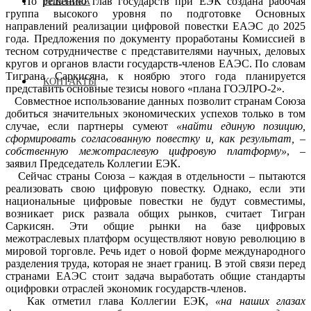
По решению глав государств при ЕЭК создана рабочая
РЕКЛАМА
группа высокого уровня по подготовке Основных
направлений реализации цифровой повестки ЕАЭС до 2025
года. Предложения по документу проработаны Комиссией в
тесном сотрудничестве с представителями научных, деловых
кругов и органов власти государств-членов ЕАЭС. По словам
Тиграна Саркисяна, к ноябрю этого года планируется
КОНТАКТЫ
представить основные тезисы нового «плана ГОЭЛРО-2».
Совместное использование данных позволит странам Союза
добиться значительных экономических успехов только в том
случае, если партнеры сумеют
«найти единую позицию,
сформировать согласованную повестку и, как результат, –
собственную межотраслевую цифровую платформу»
, –
заявил Председатель Коллегии ЕЭК.
Сейчас страны Союза – каждая в отдельности – пытаются
реализовать свою цифровую повестку. Однако, если эти
национальные цифровые повестки не будут совместимы,
возникает риск развала общих рынков, считает Тигран
Саркисян. Эти общие рынки на базе цифровых
межотраслевых платформ осуществляют новую революцию в
мировой торговле.​ Речь идет о новой форме международного
разделения труда, которая не знает границ. В этой связи перед
странами ЕАЭС стоит задача выработать общие стандарты
оцифровки отраслей экономик государств-членов.
Как отметил глава Коллегии ЕЭК,
«на наших глазах