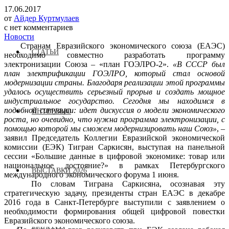
17.06.2017
от
Айдер Куртмулаев
с
нет комментариев
Новости
Странам Евразийского экономического союза (ЕАЭС)
СТАТЬИ
необходимо совместно разработать программу
электронизации Союза – «план ГОЭЛРО-2».
«В СССР был
план электрификации ГОЭЛРО, который стал основой
модернизации страны. Благодаря реализации этой программы
удалось осуществить серьезный прорыв и создать мощное
индустриальное государство. Сегодня мы находимся в
подобной ситуации: идет дискуссия о модели экономического
ИНТЕРВЬЮ
роста, но очевидно, что нужна программа электронизации, с
помощью которой мы сможем модернизировать наш Союз»
, –
заявил Председатель Коллегии Евразийской экономической
комиссии (ЕЭК) Тигран Саркисян, выступая на панельной
сессии «Большие данные в цифровой экономике: товар или
национальное достояние?» в рамках Петербургского
ВЫСТАВКИ 2026
международного экономического форума 1 июня.
По словам Тиграна Саркисяна, осознавая эту
стратегическую задачу, президенты стран ЕАЭС в декабре
2016 года в Санкт-Петербурге выступили с заявлением о
необходимости формирования общей цифровой повестки
Евразийского экономического союза.