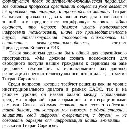
формируется новая общественно-экономическая парадигма,
где базовым процессом организации общества уже является
не производство товаров, а производство знаний»
. Тигран
Саркисян призвал создавать экосистему для производства
знаний, что предполагает «оцифровку» человека.
«Это
означает, что человек должен уметь пользоваться
цифровыми технологиями, иначе его производительность
труда, интеллектуальная способность снижаются. Он
становится неконкурентоспособным»
, – считает
Председатель Коллегии ЕЭК.
Такая экосистема должна быть общей для евразийского
пространства. «Мы должны создать возможности для
свободного доступа нашим гражданам к сервисам на базе
цифровых технологий, к использованию баз данных,
реализации своего интеллектуального потенциала», – отметил
Тигран Саркисян.
Среди вопросов, которые требуют решения как на уровне
институционального диалога в рамках ЕАЭС, так и на
рабочем уровне, он назвал баланс между глобальными
трендами цифровой трансформации и интеграционными
рамками Союза.
«Иными словами, нам важно соблюсти
такой баланс, при котором мы сможем, с одной стороны,
защитить свой цифровой суверенитет, с другой, – не
создавать барьеры для цифровизации наших экономик»
, –
рассказал Тигран Саркисян.