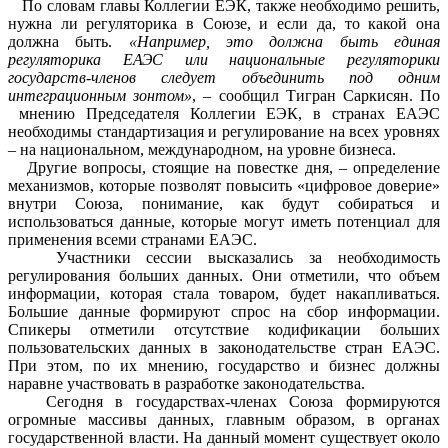
По словам главы Коллегии ЕЭК, также необходимо решить,
нужна ли регуляторика в Союзе, и если да, то какой она
должна быть.
«Например, это должна быть единая
регуляторика ЕАЭС или национальные регуляторики
государств-членов следует объединить под одним
интеграционным зонтом»
, – сообщил Тигран Саркисян. По
мнению Председателя Коллегии ЕЭК, в странах ЕАЭС
необходимы стандартизация и регулирование на всех уровнях
– на национальном, международном, на уровне бизнеса.
Другие вопросы, стоящие на повестке дня, – определение
механизмов, которые позволят повысить «цифровое доверие»
внутри Союза, понимание, как будут собираться и
использоваться данные, которые могут иметь потенциал для
применения всеми странами ЕАЭС.
Участники сессии высказались за необходимость
регулирования больших данных. Они отметили, что объем
информации, которая стала товаром, будет накапливаться.
Большие данные формируют спрос на сбор информации.
Спикеры отметили отсутствие кодификации больших
пользовательских данных в законодательстве стран ЕАЭС.
При этом, по их мнению, государство и бизнес должны
наравне участвовать в разработке законодательства.
Сегодня в государствах-членах Союза формируются
огромные массивы данных, главным образом, в органах
государственной власти. На данный момент существует около