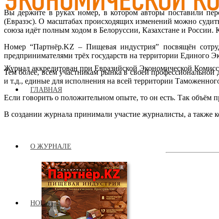
Вы держите в руках номер, в котором авторы поставили пер
(Евразэс). О масштабах происходящих изменений можно судит
союза идёт полным ходом в Белоруссии, Казахстане и России. 
Номер “Партнёр.KZ – Пищевая индустрия” посвящён сотрудн
предпринимателями трёх государств на территории Единого Э
Журнал аккредитован при Евразийской Экономической Комис
Тем более, всем участникам рынка в своей профессиональной 
и т.д., единые для исполнения на всей территории Таможенно
ГЛАВНАЯ
Если говорить о положительном опыте, то он есть. Так объём
В создании журнала принимали участие журналисты, а также к
О ЖУРНАЛЕ
НОВОСТИ