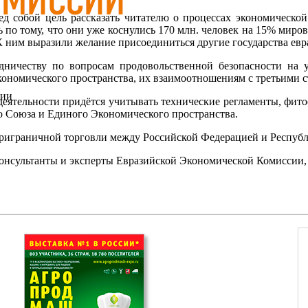
ед собой цель рассказать читателю о процессах экономическ
ь по тому, что они уже коснулись 170 млн. человек на 15% мир
К ним выразили желание присоединиться другие государства евра
ичеству по вопросам продовольственной безопасности на ур
кономического пространства, их взаимоотношениям с третьими 
сии
деятельности придётся учитывать технические регламенты, фит
го Союза и Единого Экономического пространства.
 приграничной торговли между Российской Федерацией и Республ
онсультанты и эксперты Евразийской Экономической Комиссии, 