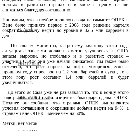
золота» в развитых странах и в мире в целом начали
снижаться благодаря соглашению.
Напомним, что в ноябре прошлого года на саммите ОПЕК в
Вене было принято первое с 2008 года решение картеля
СТАТЬИ
сократить добычу нефти до уровня в 32,5 млн баррелей в
день.
По словам министра, к третьему кварталу этого года
ситуация с запасами должна заметно улучшиться: в США
запасы выросли, но глобально и в развитых странах –
участниц ОЭСР они уже начали снижаться. Им также было
ИНТЕРВЬЮ
отмечено, что рост спроса на нефть ускорился: если в
прошлом году спрос рос на 1,2 млн баррелей в сутки, то в
этом году рост составит 1,4 млн баррелей и будет
увеличиваться.
До этого ас-Сада уже не раз заявлял то, что к концу этого
года рынок нефти стабилизируется благодаря сделке ОПЕК.
ВЫСТАВКИ 2026
Позднее он сообщил, что странами ОПЕК выполняются
условия соглашения о сокращении добычи нефти на 94%, а
странами вне ОПЕК – менее чем на 50%.
Метки: нет меток