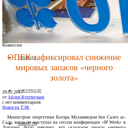
Журнал аккредитован при Евразийской Экономической
Комиссии
ОПЕК зафиксировал снижение
ГЛАВНАЯ
мировых запасов «черного
золота»
О ЖУРНАЛЕ
28.02.2017
от
Айдер Куртмулаев
с
нет комментариев
Новости ТЭК
Министром энергетики Катара Мухаммедом бен Салех ас-
Сада, когда он выступал на сессии конференции «IP Week» в
НОВОСТИ
Лондоне, было заявлено, что складские запасы «черного