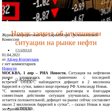
Новак заявил об улучшении
Журнал аккредитован при Евразийской Экономической
ситуации на рынке нефти
Комиссии
ГЛАВНАЯ
01.04.2021
от
Айдер Куртмулаев
с
нет комментариев
Новости
МОСКВА, 1 апр – РИА Новости.
Ситуация на нефтяном
рынке улучшилась по сравнению с последней
О ЖУРНАЛЕ
встречей ОПЕК+, наблюдается дефицит в 2 миллиона
баррелей в сутки, заявил вице-премьер РФ Александр Новак.
“С момента нашего прошлого разговора и благодаря
совместным действиям ситуация улучшилась, динамика
остается положительной, дефицит на рынке сейчас составляет
около 2 миллионов баррелей в сутки”, – сказал Новак в ходе
НОВОСТИ
заседания ОПЕК+.