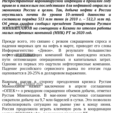
Распространение коронавирусной инфекции в прошлом году
привело к тяжелым последствиям для нефтяной отрасли и
экономики России в целом. Так, добыча нефти в России
опустилась почти до уровня 10-летней давности и
составила порядка 513 млн тонн (в 2010 г. – 512,3 млн т).
Об этом сегодня сообщил президент Татарстана Рустам
СТАТЬИ
МИННИХАНОВ на совещании в Казани по итогам работы
малых нефтяных компаний (МНК) РТ за 2020 год.
Прежде всего, это связано с резким сокращением спроса и
падения мировых цен на нефть в марте, приводит его слова
Информагентство «Девон». В результате большинство
нефтегазодобывающих компаний было вынуждено искать
ИНТЕРВЬЮ
пути оптимизации операционных и капитальных затрат.
Одними из первых это ощутили нефтесервисные компании.
Падение российского сервисного рынка по итогам года
оценивается в 20-25% в долларовом выражении.
Важным шагом в сторону преодоления кризиса Рустам
ВЫСТАВКИ 2026
Минниханов назвал заключение в апреле соглашения
«ОПЕК+» о рекордном сокращении объемов добычи, отметил
Рустам Минниханов. В мае-июне участники соглашения
сократили добычу на 9,7 млн баррелей в сутки. Это позволило
стабилизировать ситуацию на рынке уже к концу июня.
Россия продолжила играть ключевую роль в координации