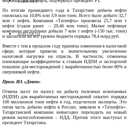
мировых цен на нефть, подчеркнул президент РТ.
РЕКЛАМА
По итогам прошедшего года в Татарстане добыча нефти
снизилась на 10,8% или 3,9 млн тонн. Всего было добыто 32,7
млн т нефти. Компания «Татнефть» произвела 25,7 млн т
нефти (годом ранее – 29,46 млн тонн). Малые нефтяные
компании республики добыли 7 млн т нефти (-150 тыс. тонн)
КОНТАКТЫ
и заплатили во все уровни бюджета порядка 78,4 млрд руб.
Вместе с тем в прошлом году приняты изменения в налоговой
сфере, которые привели к значительному увеличению
налоговой нагрузки на отрасль. В частности, отменены
понижающие коэффициенты к ставкам НДПИ и экспортной
пошлине для месторождений с выработанностью более 80% и
сверхвязкой нефти.
Прим. ИА «Девон»
Отмена льгот по налогу на добычу полезных ископаемых
(НДПИ) для выработанных месторождений охватит порядка
100 миллионов тонн нефти в год, подсчитали эксперты. Это
пятая часть добычи нефти в России, заявляли в «Татнефти».
Татарстанской компании невыгодно переходить на новый
режим налогообложения – НДД. Против этого выступал и
президент Татарстана.