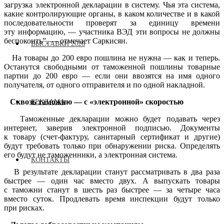
загрузка электронной декларации в систему. Чья эта система,
какие контролирующие органы, в каком количестве и в какой
последовательности проверят за единицу времени
эту информацию, — участника ВЭД эти вопросы не должны
беспокоить”, — отмечает Саркисян.
ВЫСТАВКИ 2026
На товары до 200 евро пошлина не нужна — как и теперь.
Останутся свободными от таможенной пошлины товарные
партии до 200 евро — если они ввозятся на имя одного
получателя, от одного отправителя и по одной накладной.
Сквозь таможню — с «электронной» скоростью
РЕКЛАМА
Таможенные декларации можно будет подавать через
интернет, заверив электронной подписью. Документы
к товару (счет-фактуру, санитарный сертификат и другие)
будут требовать только при обнаружении риска. Определять
его будут не таможенники, а электронная система.
КОНТАКТЫ
В результате декларации станут рассматривать в два раза
быстрее — один час вместо двух. А выпускать товары
с таможни станут в шесть раз быстрее — за четыре часа
вместо суток. Продлевать время инспекции будут только
при рисках.