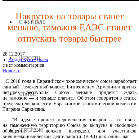
Накруток на товары станет
О ЖУРНАЛЕ
меньше, таможня ЕАЭС станет
отпускать товары быстрее
28.12.2017
НОВОСТИ
от
Айдер Куртмулаев
с
нет комментариев
Новости
С 2018 года в Евразийском экономическом союзе заработает
единый Таможенный кодекс. Бизнесменам Армении и других
четырех республик Союза меньше придется ждать
СТАТЬИ
на таможне — и меньше платить. Об этом говорится в статье
председателя коллегии Евразийской экономической комиссии
Тиграна Саркисяна.
“В идеале процесс перемещения товаров — от ввоза
на таможенную территорию Союза до выпуска в свободное
ИНТЕРВЬЮ
обращение — должен выглядеть для участников
внешнеэкономической деятельности (ВЭД) как один шаг —