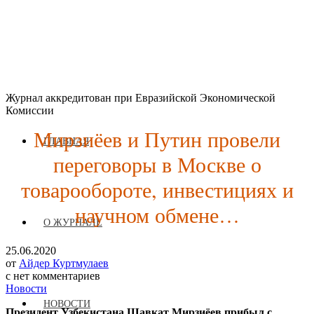
Журнал аккредитован при Евразийской Экономической
Комиссии
Мирзиёев и Путин провели
ГЛАВНАЯ
переговоры в Москве о
товарообороте, инвестициях и
научном обмене…
О ЖУРНАЛЕ
25.06.2020
от
Айдер Куртмулаев
с
нет комментариев
Новости
НОВОСТИ
Президент Узбекистана Шавкат Мирзиёев прибыл с