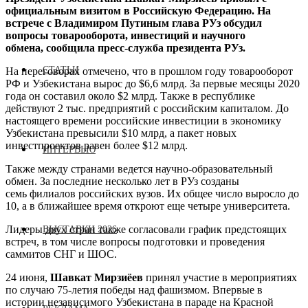
официальным визитом в Российскую Федерацию. На
встрече с Владимиром Путиным глава РУз обсудил
вопросы товарооборота, инвестиций и научного
обмена, сообщила пресс-служба президента РУз.
СТАТЬИ
На переговорах отмечено, что в прошлом году товарооборот
РФ и Узбекистана вырос до $6,6 млрд. За первые месяцы 2020
года он составил около $2 млрд. Также в республике
действуют 2 тыс. предприятий с российским капиталом. До
настоящего времени российские инвестиции в экономику
Узбекистана превысили $10 млрд, а пакет новых
инвестпроектов равен более $12 млрд.
ИНТЕРВЬЮ
Также между странами ведется научно-образовательный
обмен. За последние несколько лет в РУз созданы
семь филиалов российских вузов. Их общее число выросло до
10, а в ближайшее время откроют еще четыре университета.
Лидеры двух стран также согласовали график предстоящих
ВЫСТАВКИ 2026
встреч, в том числе вопросы подготовки и проведения
саммитов СНГ и ШОС.
24 июня,
Шавкат Мирзиёев
принял участие в мероприятиях
по случаю 75-летия победы над фашизмом. Впервые в
истории независимого Узбекистана в параде на Красной