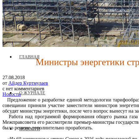
Журнал аккредитован при Евразийской Экономической Комис
ГЛАВНАЯ
Министры энергетики стр
27.08.2018
от
Айдер Куртмулаев
с
нет комментариев
О ЖУРНАЛЕ
Новости
Предложение о разработке единой методологии тарифообразо
совещании приняли участие заместители министров энергети
обсудят министры энергетики, после чего вопрос вынесут на з
Работа над программой формирования общего рынка газа Со
Межправсовета его рассмотрели премьер-министры государств 
было решено дополнительно проработать.
НОВОСТИ
«Из 60 имевшихся у стран Союза в 2016 году разногласий по 