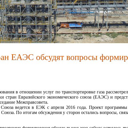
сии
ан ЕАЭС обсудят вопросы формир
вания в отношении услуг по транспортировке газа рассмотрели
ки стран Евразийского экономического союза (ЕАЭС) и предс
аседание Межправсовета.​
юза ведется в ЕЭК с апреля 2016 года. Проект программы о
Союза. По итогам обсуждения у сторон остались вопросы, связ
программе формирования общего рынка газа сейчас осталось то