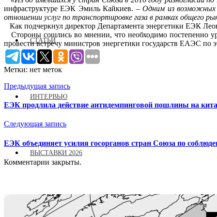
инфраструктуре ЕЭК Эмиль Кайкиев.
– Одним из возможных 
отношении услуг по транспортировке газа в рамках общего рын
Как подчеркнул директор Департамента энергетики ЕЭК Леон
Стороны сошлись во мнении, что необходимо постепенно ур
СТАТЬИ
провести встречу министров энергетики государств ЕАЭС по э
Метки: нет меток
Предыдущая запись
ИНТЕРВЬЮ
ЕЭК продлила действие антидемпинговой пошлины на кита
Следующая запись
ЕЭК объединяет усилия госорганов стран Союза по соблюд
ВЫСТАВКИ 2026
Комментарии закрыты.
РЕКЛАМА