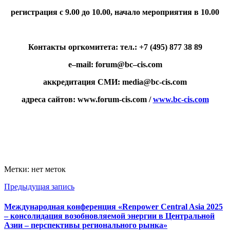
регистрация с 9.00 до 10.00, начало мероприятия в 10.00
Контакты оргкомитета: тел.: +7 (495) 877 38 89
e
–
mail
:
forum
@
bc
–
cis
.
com
аккредитация СМИ:
media
@bc-cis.com
адреса сайтов: www.forum-cis.com /
www.bc-cis.сom
Метки: нет меток
Предыдущая запись
Международная конференция «Renpower Central Asia 2025
– консолидация возобновляемой энергии в Центральной
Азии – перспективы регионального рынка»