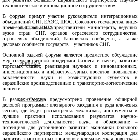
технологическое и инновационное сотрудничество».
В форуме примут участие руководители интеграционных
объединений СНГ, ЕАЭС, ШОС, Союзного государства, вице-
премьеры стран СНГ, представители министерств, ведущих
ВЫСТАВКИ 2026
вузов стран СНГ, органов отраслевого сотрудничества,
отраслевых объединений, банковских сообществ, а также
деловых сообществ государств – участников СНГ.
Основной задачей форума является предметное обсуждение
мер государственной поддержки бизнеса и науки, развитие
РЕКЛАМА
торговых связей, реализация научных и инновационных,
инвестиционных и инфраструктурных проектов, повышение
вовлеченности науки и хозяйствующих субъектов в
евразийские производственные и транспортно-логистические
цепочки.
В рамках Форума предусмотрено проведение обширной
КОНТАКТЫ
деловой программы: пленарного заседания и ряда ключевых
сессий, где будут рассмотрены: механизмы, инструменты и
лучшие практики использования результатов научно-
технологической деятельности; наука и образование –
потенциал для устойчивого развития экономики большого
евразийского партнерства; международная кооперация для
развития транспортных коридоров; климатическая повестка –