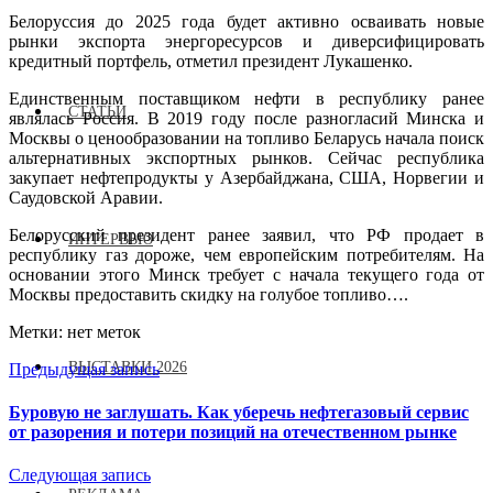
Белоруссия до 2025 года будет активно осваивать новые
рынки экспорта энергоресурсов и диверсифицировать
кредитный портфель, отметил президент Лукашенко.
Единственным поставщиком нефти в республику ранее
СТАТЬИ
являлась Россия. В 2019 году после разногласий Минска и
Москвы о ценообразовании на топливо Беларусь начала поиск
альтернативных экспортных рынков. Сейчас республика
закупает нефтепродукты у Азербайджана, США, Норвегии и
Саудовской Аравии.
Белорусский президент ранее заявил, что РФ продает в
ИНТЕРВЬЮ
республику газ дороже, чем европейским потребителям. На
основании этого Минск требует с начала текущего года от
Москвы предоставить скидку на голубое топливо….
Метки: нет меток
ВЫСТАВКИ 2026
Предыдущая запись
Буровую не заглушать. Как уберечь нефтегазовый сервис
от разорения и потери позиций на отечественном рынке
Следующая запись