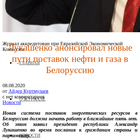
Лукашенко анонсировал новые
Журнал аккредитован при Евразийской Экономической
Комиссии
пути поставок нефти и газа в
ГЛАВНАЯ
Белоруссию
08.08.2020
от
Айдер Куртмулаев
с
нет комментариев
О ЖУРНАЛЕ
Новости
Новая система поставок энергетических ресурсов в
Белоруссию должна начать работу в ближайшие пять лет.
Об этом заявил президент республики Александр
Лукашенко во время послания к гражданам страны и
парламенту.
НОВОСТИ