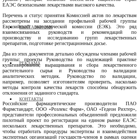
ЕАЭС безопасными лекарствами высокого качества.
Перечень и статус принятия Комиссией актов по лекарствам
рассмотрены на заседании профильной рабочей группы
Евразийской экономической комиссии (ЕЭК). Это ряд
ВЫСТАВКИ 2026
взаимосвязанных руководств и рекомендаций по
производству и исследованию групп лекарственных
препаратов, подготовке регистрационных досье.
Два из этих документов детально обсуждены членами рабочей
группы: проекты Руководства по надлежащей практике
РЕКЛАМА
культивирования, выращивания и сбора лекарственного
растительного сырья и Руководства по валидации
аналитических методик. Руководство по валидации,
например, позволяет изготовителям проверить, насколько
методы контроля качества лекарств способны обнаружить
отклонения от заданного стандарта.
КОНТАКТЫ
Российские фармацевтические производители ПАО
Фармстандарт, ООО «Розлекс Фарм», ОАО «Гедеон Рихтер»,
представители профессиональных объединений предложили
пилотный проект по регистрации на едином рынке ЕАЭС
нескольких лекарственных препаратов. Это необходимо,
чтобы отработать процедуры экспертизы и взаимодействия
экспертных организаций государств-членов в рамках оценки