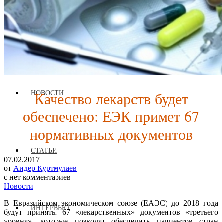
О ЖУРНАЛЕ
Качество лекарств будет
НОВОСТИ
обеспечено: ЕЭК примет 67
нормативных документов
СТАТЬИ
07.02.2017
от
Айдер Куртмулаев
с
нет комментариев
Новости
В Евразийском экономическом союзе (ЕАЭС) до 2018 года
ИНТЕРВЬЮ
будут приняты 67 «лекарственных» документов «третьего
уровня», которые позволят обеспечить пациентов стран