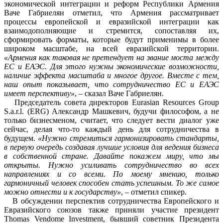
экономической интеграции и реформ Республики Армения
Ваче Габриелян отметил, что Армения рассматривает
процессы европейской и евразийской интеграции как
взаимодополняющие и стремится, сопоставляя их,
сформировать форматы, которые будут применимы в более
широком масштабе, на всей евразийской территории.
«Армения как таковая не претендует на звание моста между
ЕС и ЕАЭС. Для этого нужны экономические возможности,
наличие эффекта масштаба и многое другое. Вместе с тем,
наш опыт показывает, что сотрудничество ЕС и ЕАЭС
имеет перспективу»
, – сказал Ваче Габриелян.
Председатель совета директоров Eurasian Resources Group
S.a.r.l. (ERG) Александр Машкевич, будучи философом, а не
только бизнесменом, считает, что следует вести диалог уже
сейчас, делая что-то каждый день для сотрудничества в
будущем.
«Нужно стремиться гармонизировать стандарты,
в первую очередь создавая лучшие условия для ведения бизнеса
в собственной стране. Давайте покажем миру, что мы
открыты. Нужно усиливать сотрудничество во всех
направлениях и со всеми. По моему мнению, только
гармоничный человек способен стать успешным. То же самое
можно отнести и к государству»
, – отметил спикер.
В обсуждении перспектив сотрудничества Европейского и
Евразийского союзов также приняли участие президент
Thomas Vendome Investment, бывший советник Президента