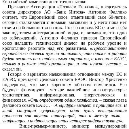
Евразийской комиссии достаточно высоко.
Президент Ассоциации «Познаём Евразию», председатель
совета директоров АО «Банк Интеза» Антонио Фаллико
считает, что Европейский союз, отметивший свое 60-летие,
сегодня сталкивается с новыми вызовами и у него пока нет
ответа на большинство из них. По его словам, ЕС считает себя
законодателем интеграционной моды, и, возможно, это одно
из заблуждений. Антонио Фаллико призвал Европейский
союз наладить технический диалог на рабочем уровне и
кропотливо работать над его развитием.
«Представителям
европейского бизнеса нужно понимать, что диалог и работа
будет вестись не с отдельными странами, а именно с ЕАЭС,
только в рамках этой организации, и это нужно учесть»
, –
сказал он.
Говоря о вариантах налаживания отношений между ЕС и
ЕАЭС, президент Делового совета ЕАЭС Виктор Христенко
подчеркнул, что мир коренным образом изменился. Его
будущее формируют четыре важнейшие инфраструктуры:
транспортная, информационная, энергетическая и
финансовая.
«Они определяют облик хозяйства
, – сказал глава
Делового совета ЕАЭС. –
А «цифра» меняет в принципе все. В
этой ситуации существует один путь выстраивания
процессов как внутри интеграций, так и между ними, –
унификация и цифровизация этих четырех инфраструктур»
.
Вице-премьер-министр, министр международной