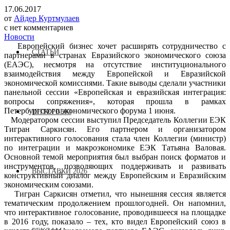
17.06.2017
от
Айдер Куртмулаев
с
нет комментариев
Новости
Европейский бизнес хочет расширять сотрудничество с
СТАТЬИ
партнерами в странах Евразийского экономического союза
(ЕАЭС), несмотря на отсутствие институционального
взаимодействия между Европейской и Евразийской
экономической комиссиями. Такие выводы сделали участники
панельной сессии «Европейская и евразийская интеграция:
вопросы сопряжения», которая прошла в рамках
Петербургского экономического форума 1 июня.
ИНТЕРВЬЮ
Модератором сессии выступил Председатель Коллегии ЕЭК
Тигран Саркисян. Его партнером и организатором
интерактивного голосования стала член Коллегии (министр)
по интеграции и макроэкономике ЕЭК Татьяна Валовая.
Основной темой мероприятия был выбран поиск форматов и
инструментов, позволяющих поддерживать и развивать
ВЫСТАВКИ 2026
конструктивный диалог между Европейским и Евразийским
экономическим союзами.
Тигран Саркисян отметил, что нынешняя сессия является
тематическим продолжением прошлогодней. Он напомнил,
что интерактивное голосование, проводившееся на площадке
в 2016 году, показало – тех, кто видел Европейский союз в