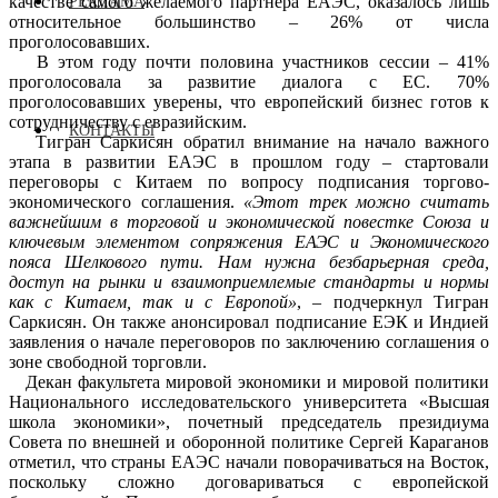
качестве самого желаемого партнера ЕАЭС, оказалось лишь
РЕКЛАМА
относительное большинство – 26% от числа
проголосовавших.
В этом году почти половина участников сессии – 41%
проголосовала за развитие диалога с ЕС. 70%
проголосовавших уверены, что европейский бизнес готов к
сотрудничеству с евразийским.
КОНТАКТЫ
Тигран Саркисян обратил внимание на начало важного
этапа в развитии ЕАЭС в прошлом году – стартовали
переговоры с Китаем по вопросу подписания торгово-
экономического соглашения.
«Этот трек можно считать
важнейшим в торговой и экономической повестке Союза и
ключевым элементом сопряжения ЕАЭС и Экономического
пояса Шелкового пути. Нам нужна безбарьерная среда,
доступ на рынки и взаимоприемлемые стандарты и нормы
как с Китаем, так и с Европой»
, – подчеркнул Тигран
Саркисян. Он также анонсировал подписание ЕЭК и Индией
заявления о начале переговоров по заключению соглашения о
зоне свободной торговли.
Декан факультета мировой экономики и мировой политики
Национального исследовательского университета «Высшая
школа экономики», почетный председатель президиума
Совета по внешней и оборонной политике Сергей Караганов
отметил, что страны ЕАЭС начали поворачиваться на Восток,
поскольку сложно договариваться с европейской