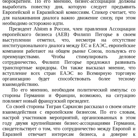
бюрократией. По его мнению, бизнес-ассоциации должны
выработать повестку дня, которую следует предъявить
Европейской и Евразийской комиссиям. Спикер считает, что
для налаживания диалога важно движение снизу, при этом
необходимо осторожно идти.
Президент Alstom в России, член правления Ассоциации
европейского бизнеса (АЕВ) Филипп Пегорье в своем
выступлении отметил, что, несмотря на отсутствие
институционального диалога между ЕС и ЕАЭС, европейские
компании работают на общем рынке Союза, пользуясь его
преимуществами. Чтобы стимулировать деловое
сотрудничество, Филипп Пегорье предложил развивать
транспортные коридоры. Он также высказал мнение, что
вступление всех стран ЕАЭС во Всемирную торговую
организацию будет способствовать более тесному
взаимодействию.
По его мнению, необходим политический импульс со
стороны Германии и Франции, возможно, на ситуацию
повлияет новый французский президент.
Со своей стороны Тигран Саркисян рассказал о своем опыте
взаимодействия с европейским бизнесом. По его словам,
настрой участников мероприятий, организованных в этом
году двумя крупнейшими бизнес-ассоциациями Германии,
свидетельствует о том, что сотрудничество между Европой и
Евразией отвечает интересам бизнеса, а доверие к