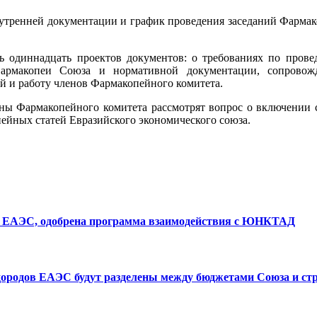
тренней документации и график проведения заседаний Фармак
одиннадцать проектов документов: о требованиях по пров
Фармакопеи Союза и нормативной документации, сопрово
й и работу членов Фармакопейного комитета.
ны Фармакопейного комитета рассмотрят вопрос о включении 
йных статей Евразийского экономического союза.​​
Д ЕАЭС, одобрена программа взаимодействия с ЮНКТАД
ородов ЕАЭС будут разделены между бюджетами Союза и ст