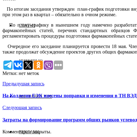
По итогам заседания утвержден план-график подготовки вну
при этом раз в квартал – обязательно в очном режиме.
По плану-графику в нынешнем году намечено разработать 
СТАТЬИ
фармакопейных статей, перечнях стандартных образцов 
регламентировать процедуры подготовки фармакопейных стате
Очередное его заседание планируется провести 18 мая. Чле
также продолжат обсуждение проектов других общих фармакопе
ИНТЕРВЬЮ
Метки: нет меток
Предыдущая запись
На Коллегии ЕЭК внесены поправки и изменения в ТН ВЭ
ВЫСТАВКИ 2026
Следующая запись
Затраты на формирование программ общих рынков углевод
Комментарии закрыты.
РЕКЛАМА