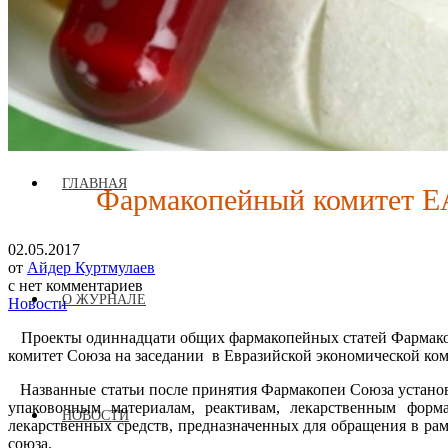
Журнал аккредитован при Евразийской Экономической Комис
ГЛАВНАЯ
Фармакопейный комитет ЕА
02.05.2017
от
Айдер Куртмулаев
с
нет комментариев
О ЖУРНАЛЕ
Новости
Проекты одиннадцати общих фармакопейных статей Фармакопе
комитет Союза на заседании
в Евразийской экономической ком
Названные статьи после принятия Фармакопеи Союза установя
упаковочным материалам, реактивам, лекарственным форма
НОВОСТИ
лекарственных средств, предназначенных для обращения в 
союза.