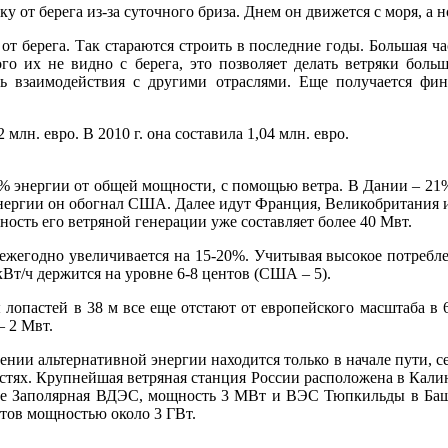
у от берега из-за суточного бриза. Днем он движется с моря, а н
т берега. Так стараются строить в последние годы. Большая ча
того их не видно с берега, это позволяет делать ветряки бол
сть взаимодействия с другими отраслями. Еще получается фи
лн. евро. В 2010 г. она составила 1,04 млн. евро.
15% энергии от общей мощности, с помощью ветра. В Дании – 2
энергии он обогнал США. Далее идут Франция, Великобритания 
ость его ветряной генерации уже составляет более 40 Мвт.
 ежегодно увеличивается на 15-20%. Учитывая высокое потреблен
кВт/ч держится на уровне 6-8 центов (США – 5).
лопастей в 38 м все еще отстают от европейского масштаба в 6
– 2 Мвт.
ении альтернативной энергии находится только в начале пути, с
тях. Крупнейшая ветряная станция России расположена в Калин
ее Заполярная ВДЭС, мощность 3 МВт и ВЭС Тюпкильды в Башк
ктов мощностью около 3 ГВт.