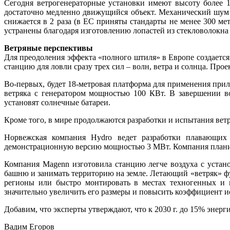
Сегодня ветрогенераторные установки имеют высоту более 1
достаточно медленно движущийся объект. Механический шум о
снижается в 2 раза (в ЕС приняты стандарты не менее 300 м
устранены благодаря изготовлению лопастей из стекловолокна 
Ветряные перспективы
Для преодоления эффекта «полного штиля» в Европе создается
станцию для ловли сразу трех сил – волн, ветра и солнца. Проек
Во-первых, будет 18-метровая платформа для применения прили
ветряка с генератором мощностью 100 КВт. В завершении в
установят солнечные батареи.
Кроме того, в мире продолжаются разработки и испытания вет
Норвежская компания Hydro ведет разработки плавающих 
демонстрационную версию мощностью 3 МВт. Компания планиру
Компания Magenn изготовила станцию легче воздуха с устан
башню и занимать территорию на земле. Летающий «ветряк» фун
регионы или быстро монтировать в местах техногенных и 
значительно увеличить его размеры и повысить коэффициент ис
Добавим, что эксперты утверждают, что к 2030 г. до 15% энерг
Вадим Егоров