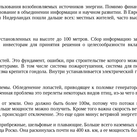
ользования возобновляемых источников энергии. Помимо финан
ование в объединении информации и научном развитии. В Европ
и Нидерландах пошли дальше всех: местных жителей, часто вы
становленных на высоте до 100 метров. Сбор информацию зан
инвесторам для принятия решения о целесообразности вкла
астей. Это фундамент, ошибки, при строительстве которого мож
онтурами. В том числе система пожаротушения, система для 
ма крепится гондола. Внутри устанавливается электрический ге
блемы. Обледенение лопастей, приводящее к поломке генерато
бенная проблема это перелеты некоторых видов птиц, из-за чего
 от земли. Оно должно быть более 100м, потому что потоки
ольше мощности можно получить. Кроме того важна скорость ветр
/с, происходит отключение. Это еще один минус ветряной энергет
 прибрежные, шельфовые и плавающие. Больше всего наземных 
да Роско. Она раскинулась почти на 400 кв. км, а ее мощность бо