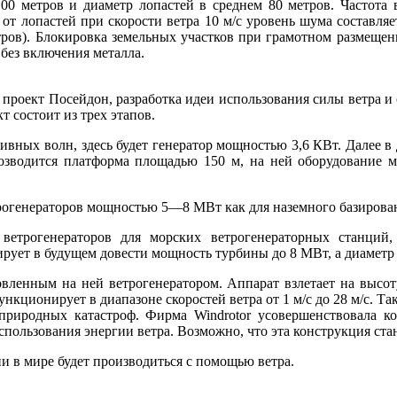
00 метров и диаметр лопастей в среднем 80 метров. Частота в
т лопастей при скорости ветра 10 м/с уровень шума составляет
етров). Блокировка земельных участков при грамотном размеще
без включения металла.
 проект Посейдон, разработка идеи использования силы ветра и 
т состоит из трех этапов.
вных волн, здесь будет генератор мощностью 3,6 КВт. Далее в 
озводится платформа площадью 150 м, на ней оборудование 
рогенераторов мощностью 5—8 МВт как для наземного базировани
ветрогенераторов для морских ветрогенераторных станций
ет в будущем довести мощность турбины до 8 МВт, а диаметр 
овленным на ней ветрогенератором. Аппарат взлетает на высот
кционирует в диапазоне скоростей ветра от 1 м/с до 28 м/с. Та
природных катастроф. Фирма Windrotor усовершенствовала к
пользования энергии ветра. Возможно, что эта конструкция ста
ии в мире будет производиться с помощью ветра.