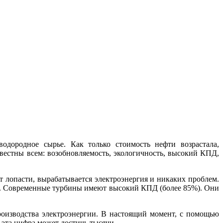
одородное сырье. Как только стоимость нефти возрастала,
естны всем: возобновляемость, экологичность, высокий КПД,
т лопасти, вырабатывается электроэнергия и никаких проблем.
и. Современные турбины имеют высокий КПД (более 85%). Они
роизводства электроэнергии. В настоящий момент, с помощью
 эта цифра может достичь тысячи.