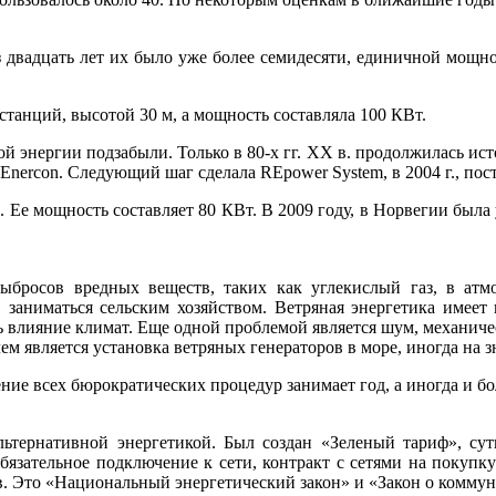
 двадцать лет их было уже более семидесяти, единичной мощно
станций, высотой 30 м, а мощность составляла 100 КВт.
ой энергии подзабыли. Только в 80-х гг. XX в. продолжилась ист
ия Enercon. Следующий шаг сделала REpower System, в 2004 г., п
 Ее мощность составляет 80 КВт. В 2009 году, в Норвегии был
бросов вредных веществ, таких как углекислый газ, в атмо
 заниматься сельским хозяйством. Ветряная энергетика имеет
 влияние климат. Еще одной проблемой является шум, механичес
 является установка ветряных генераторов в море, иногда на зн
ение всех бюрократических процедур занимает год, а иногда и б
альтернативной энергетикой. Был создан «Зеленый тариф», су
бязательное подключение к сети, контракт с сетями на покупк
ов. Это «Национальный энергетический закон» и «Закон о коммун