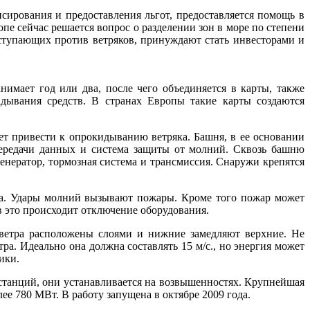
сирования и предоставления льгот, предоставляется помощь в
е сейчас решается вопрос о разделении зон в море по степени
ступающих против ветряков, принуждают стать инвесторами и
имает год или два, после чего объединяется в карты, также
дывания средств. В странах Европы такие карты создаются
ет привести к опрокидыванию ветряка. Башня, в ее основании
передачи данных и система защиты от молний. Сквозь башню
нератор, тормозная система и трансмиссия. Снаружи крепятся
ра. Удары молний вызывают пожары. Кроме того пожар может
 в это происходит отключение оборудования.
 ветра расположены слоями и нижние замедляют верхние. Не
а. Идеально она должна составлять 15 м/с., но энергия может
ики.
станций, они устанавливается на возвышенностях. Крупнейшая
лее 780 МВт. В работу запущена в октябре 2009 года.