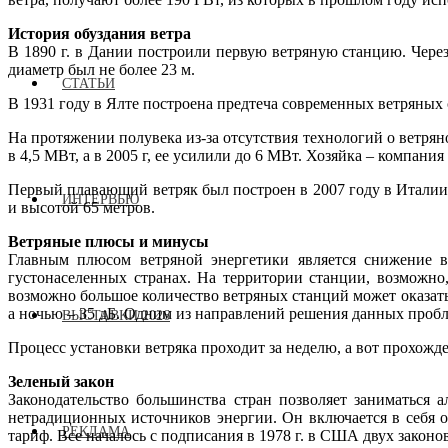
История обуздания ветра
В 1890 г. в Дании построили первую ветряную станцию. Через
диаметр был не более 23 м.
СТАТЬИ
В 1931 году в Ялте построена предтеча современных ветряных 
На протяжении полувека из-за отсутствия технологий о ветрян
в 4,5 МВт, а в 2005 г, ее усилили до 6 МВт. Хозяйка – компан
Первый плавающий ветряк был построен в 2007 году в Италии.
ИНТЕРВЬЮ
и высотой 65 метров.
Ветряные плюсы и минусы
Главным плюсом ветряной энергетики является снижение вы
густонаселенных странах. На территории станции, возможно,
возможно большое количество ветряных станций может оказать
а ночью – 35 дБ. Одним из направлений решения данных проблем
ВЫСТАВКИ 2026
Процесс установки ветряка проходит за неделю, а вот прохожд
Зеленый закон
Законодательство большинства стран позволяет заниматься 
нетрадиционных источников энергии. Он включается в себя о
РЕКЛАМА
тариф. Все началось с подписания в 1978 г. в США двух закон