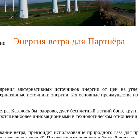
Энергия ветра для Партнёра
сии
рения альтернативных источников энергии от цен на углев
тернативные источники энергии. Их основные преимущества изв
ра. Казалось бы, здорово, дует бесплатный легкий бриз, крути
являются наиболее инновационными в технологическом отношени
вание ветра, превзойдет использование природного газа для п
пользовалось около 40. По некоторым оценкам в ближайшие годы