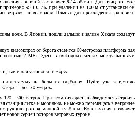
ращения лопастей составляет 8-14 об/мин. Для птиц это уже
 примерно 95-103 дБ, при удалении на 100 м от установки он
нии ветряков не возможна. Помехи для прохождения радиоволн
силы волн. В Японии, пошли дальше: в заливе Хаката создадут
двух километрах от берега ставится 60-метровая платформа для
мощностью 2 МВт. Здесь в свободных местах между башнями
я, так и для установки в море.
, применяемых на больших глубинах. Hydro уже запустило
ротора — до 120 метров.
у 120—300 метров. При этом отпадает необходимость строить
кая станция легка и мобильна. Ее можно перемещать в ветряные
онструкцию ротора мощной турбины. Конструкция позволяет
нет новой серией роторов ветровых турбин.