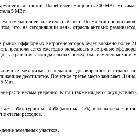
крупнейшая станция Thanet имеет мощность 300 МВт. Но самая
стала 5 МВт.
ем отмечается ее значительный рост. По мнению аналитиков,
том, что, на сегодняшний день, отрасль активно развивается,
в рынок оффшорных ветрогенераторов будет вложено более 21
о есть предполагается ежегодно вкладывать в ветряные оффшоры
 Для устранения законодательных помех, был изменен механизм
 рыночные механизмы и недавние договоренности страны по
ижайшее десятилетие. Почетное третье место занимает Дания.
75 Мвт.
не расти весьма уверенно. Китай также надеется осуществлять
таж – 5%), турбины – 45% (монтаж – 5%), кабельное хозяйство
ие статьи расходов.
ждение земельных участков.