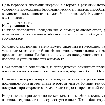
Цель первого в экономии энергии, а второго в развитии исп
ускорении прохождения бюрократических аппаратов, способств
важности и возможности взаимодействия отраслей. В Дании 
войти в долю.
КОНТАКТЫ
Как установить
Вначале проводится исследование с помощью анемометров, у
называемые программным обеспечением. Карты необходимы 
государством.
Условно стандартный ветряк можно разделить на несколько ч
устанавливается силовой шкаф, для управления силовыми к
проходит лестница. На башню с помощью поворотного механиз
лопасти, и устанавливается анемометр.
Пока ветряк не совершенен, и периодически возникают про
появиться из-за трения некоторых частей, обрыва кабелей. Осо
Главным фактором получения мощности является расстояние
последнюю роль играет диаметр ротора, чем он больше, тем б
поступать при скорости от 3 м/с. Если скорость превысит 25 м
Ветряные станции делят по нескольким типам. Это наземные,
наземная ветряная станция существует в штате Техас, близ горо