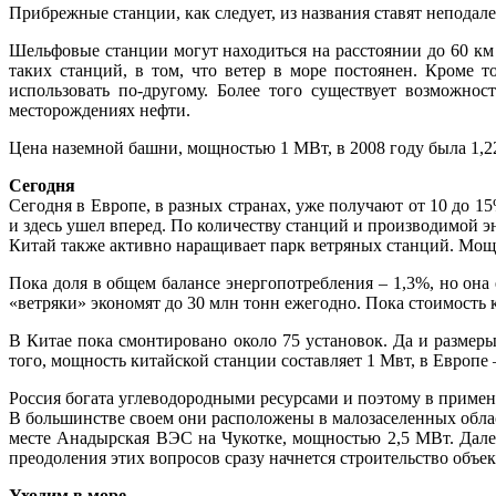
Прибрежные станции, как следует, из названия ставят неподалек
Шельфовые станции могут находиться на расстоянии до 60 км о
таких станций, в том, что ветер в море постоянен. Кроме 
использовать по-другому. Более того существует возможно
месторождениях нефти.
Цена наземной башни, мощностью 1 МВт, в 2008 году была 1,22 м
Сегодня
Сегодня в Европе, в разных странах, уже получают от 10 до 
и здесь ушел вперед. По количеству станций и производимой 
Китай также активно наращивает парк ветряных станций. Мощн
Пока доля в общем балансе энергопотребления – 1,3%, но она
«ветряки» экономят до 30 млн тонн ежегодно. Пока стоимость 
В Китае пока смонтировано около 75 установок. Да и размеры 
того, мощность китайской станции составляет 1 Мвт, в Европе 
Россия богата углеводородными ресурсами и поэтому в примен
В большинстве своем они расположены в малозаселенных облас
месте Анадырская ВЭС на Чукотке, мощностью 2,5 МВт. Дал
преодоления этих вопросов сразу начнется строительство объе
Уходим в море