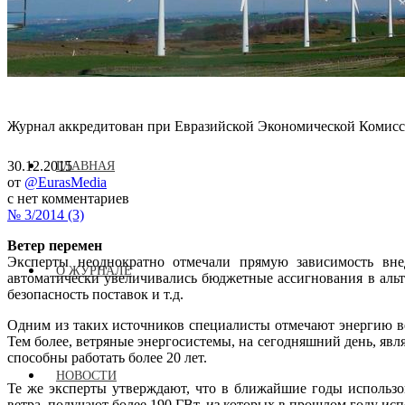
Журнал аккредитован при Евразийской Экономической Комис
30.12.2015
ГЛАВНАЯ
от
@EurasMedia
с
нет комментариев
№ 3/2014 (3)
Ветер перемен
Эксперты неоднократно отмечали прямую зависимость внед
О ЖУРНАЛЕ
автоматически увеличивались бюджетные ассигнования в аль
безопасность поставок и т.д.
Одним из таких источников специалисты отмечают энергию вет
Тем более, ветряные энергосистемы, на сегодняшний день, 
способны работать более 20 лет.
НОВОСТИ
Те же эксперты утверждают, что в ближайшие годы использо
ветра, получают более 190 ГВт, из которых в прошлом году ис