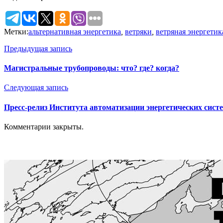
Метки:
альтернативная энергетика
,
ветряки
,
ветряная энергетик
Предыдущая запись
Магистральные трубопроводы: что? где? когда?
Следующая запись
Пресс-релиз Института автоматизации энергетических сист
Комментарии закрыты.