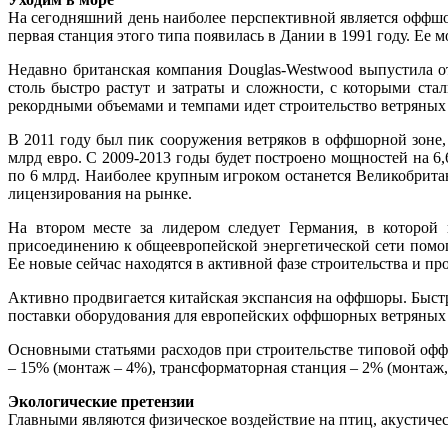
На сегодняшний день наиболее перспективной является оффшо
первая станция этого типа появилась в Дании в 1991 году. Ее м
Недавно британская компания Douglas-Westwood выпустила о
столь быстро растут и затраты и сложности, с которыми стал
рекордными объемами и темпами идет строительство ветряных 
В 2011 году был пик сооружения ветряков в оффшорной зоне
млрд евро. С 2009-2013 годы будет построено мощностей на 6,
по 6 млрд. Наиболее крупным игроком останется Великобритан
лицензирования на рынке.
На втором месте за лидером следует Германия, в которой
присоединению к общеевропейской энергетической сети помог
Ее новые сейчас находятся в активной фазе строительства и пр
Активно продвигается китайская экспансия на оффшоры. Быстр
поставки оборудования для европейских оффшорных ветряных 
Основными статьями расходов при строительстве типовой оффш
– 15% (монтаж – 4%), трансформаторная станция – 2% (монтаж, 
Экологические претензии
Главными являются физическое воздействие на птиц, акустиче