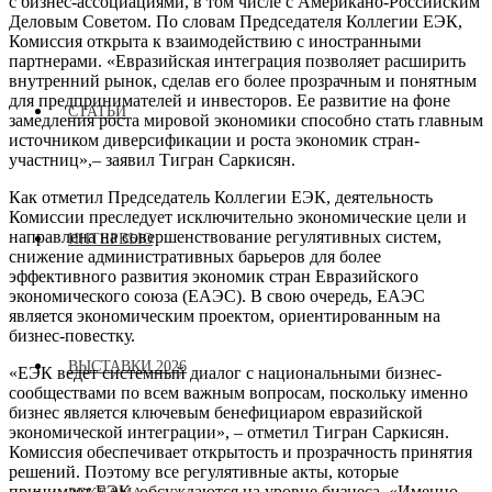
с бизнес-ассоциациями, в том числе с Американо-Российским
Деловым Советом. По словам Председателя Коллегии ЕЭК,
Комиссия открыта к взаимодействию с иностранными
партнерами. «Евразийская интеграция позволяет расширить
внутренний рынок, сделав его более прозрачным и понятным
для предпринимателей и инвесторов. Ее развитие на фоне
СТАТЬИ
замедления роста мировой экономики способно стать главным
источником диверсификации и роста экономик стран-
участниц»,– заявил Тигран Саркисян.
Как отметил Председатель Коллегии ЕЭК, деятельность
Комиссии преследует исключительно экономические цели и
направлена на совершенствование регулятивных систем,
ИНТЕРВЬЮ
снижение административных барьеров для более
эффективного развития экономик стран Евразийского
экономического союза (ЕАЭС). В свою очередь, ЕАЭС
является экономическим проектом, ориентированным на
бизнес-повестку.
ВЫСТАВКИ 2026
«ЕЭК ведет системный диалог с национальными бизнес-
сообществами по всем важным вопросам, поскольку именно
бизнес является ключевым бенефициаром евразийской
экономической интеграции», – отметил Тигран Саркисян.
Комиссия обеспечивает открытость и прозрачность принятия
решений. Поэтому все регулятивные акты, которые
принимает ЕЭК, обсуждаются на уровне бизнеса. «Именно