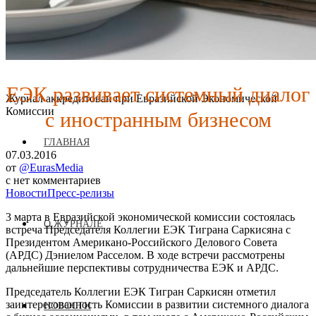
ЕЭК развивает системный диалог
Журнал аккредитован при Евразийской Экономической
с иностранным бизнесом
Комиссии
ГЛАВНАЯ
07.03.2016
от
@EurasMedia
с
нет комментариев
Новости
Пресс-релизы
3 марта в Евразийской экономической комиссии состоялась
О ЖУРНАЛЕ
встреча Председателя Коллегии ЕЭК Тиграна Саркисяна с
Президентом Американо-Российского Делового Совета
(АРДС) Дэниелом Расселом. В ходе встречи рассмотрены
дальнейшие перспективы сотрудничества ЕЭК и АРДС.
Председатель Коллегии ЕЭК Тигран Саркисян отметил
заинтересованность Комиссии в развитии системного диалога
НОВОСТИ